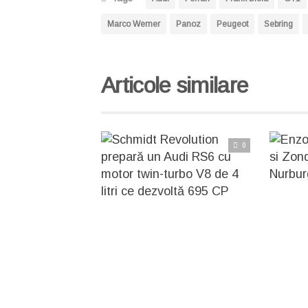
Marco Werner
Panoz
Peugeot
Sebring
Articole similare
0
C
Citește articolul complet
Enzo, MC
M
Schmidt Revolution prepară un Audi RS6 cu motor twin-turbo V8 de 4 litri ce dezvoltă 695 CP
Printre cele mai sportive automobile de tip break existente pe piață la ora actuală, îl putem introduce pe un loc