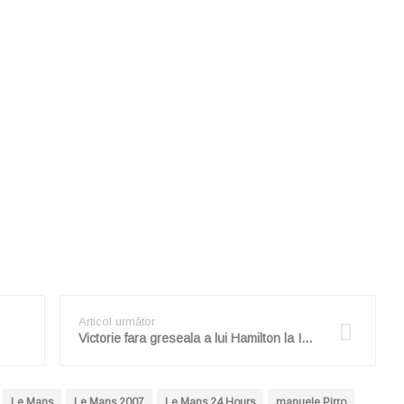
Articol următor
Victorie fara greseala a lui Hamilton la Indianapolis
Le Mans
Le Mans 2007
Le Mans 24 Hours
manuele Pirro