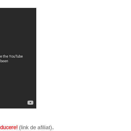
educere!
(link de afiliat)
.