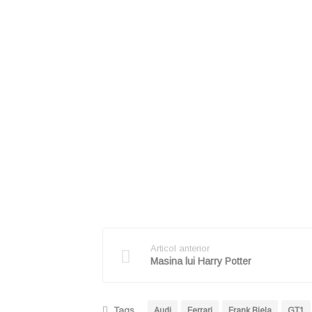
Articol anterior
Masina lui Harry Potter
Tags
Audi
Ferrari
Frank Biela
GT1