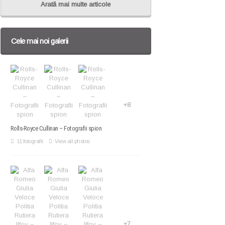
Arată mai multe articole
Cele mai noi galerii
+8
Rolls-Royce Cullinan – Fotografii spion
11 fotografii
View all photos
+7