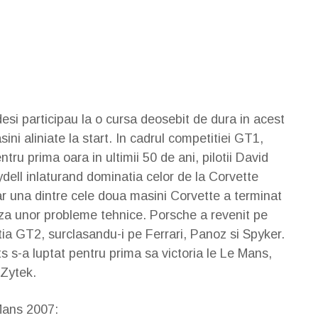
desi participau la o cursa deosebit de dura in acest
ni aliniate la start. In cadrul competitiei GT1,
ru prima oara in ultimii 50 de ani, pilotii David
ell inlaturand dominatia celor de la Corvette
doar una dintre cele doua masini Corvette a terminat
uza unor probleme tehnice. Porsche a revenit pe
tia GT2, surclasandu-i pe Ferrari, Panoz si Spyker.
 s-a luptat pentru prima sa victoria le Le Mans,
 Zytek.
Mans 2007: