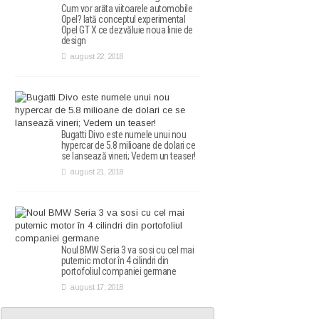
Cum vor arăta viitoarele automobile
Opel? Iată conceptul experimental
Opel GT X ce dezvăluie noua linie de
design
august 22, 2018
Bugatti Divo este numele unui nou
hypercar de 5.8 milioane de dolari ce
se lansează vineri; Vedem un teaser!
august 21, 2018
Noul BMW Seria 3 va sosi cu cel mai
puternic motor în 4 cilindri din
portofoliul companiei germane
august 17, 2018