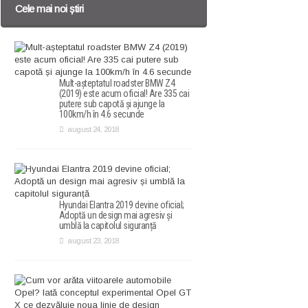
Cele mai noi știri
Mult-așteptatul roadster BMW Z4
(2019) este acum oficial! Are 335 cai
putere sub capotă și ajunge la
100km/h în 4.6 secunde
august 24, 2018
Hyundai Elantra 2019 devine oficial;
Adoptă un design mai agresiv și
umblă la capitolul siguranță
august 23, 2018