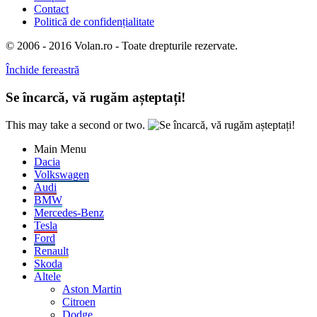
Contact
Politică de confidențialitate
© 2006 - 2016 Volan.ro - Toate drepturile rezervate.
Închide fereastră
Se încarcă, vă rugăm așteptați!
This may take a second or two.
Main Menu
Dacia
Volkswagen
Audi
BMW
Mercedes-Benz
Tesla
Ford
Renault
Skoda
Altele
Aston Martin
Citroen
Dodge