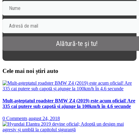
Cele mai noi știri auto
Mult-așteptatul roadster BMW Z4 (2019) este acum oficial! Are
335 cai putere sub capotă și ajunge la 100km/h în 4.6 secunde
0 Comments
august 24, 2018