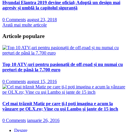
Hyundai Elantra 2019 devine oficial; Adoptă un design mai
agresiv și umblă la capitolul siguranță
0 Comments
august 23, 2018
Arată mai multe articole
Articole populare
Top 10 ATV-uri pentru pasionații de off-road și nu numai cu
prețuri de până la 7.700 euro
0 Comments
august 15, 2016
Cel mai trăznit Matiz pe care ţi-l poţi imagina e acum la
vânzare pe OLX.ro; Vine cu uşi Lambo şi jante de 15 inch
0 Comments
ianuarie 26, 2016
Despre