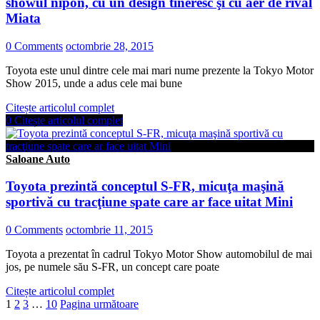
showul nipon, cu un design tineresc şi cu aer de rival
Miata
0 Comments
octombrie 28, 2015
Toyota este unul dintre cele mai mari nume prezente la Tokyo Motor
Show 2015, unde a adus cele mai bune
Citește articolul complet
0
Citește articolul complet
Saloane Auto
Toyota prezintă conceptul S-FR, micuţa maşină
sportivă cu tracţiune spate care ar face uitat Mini
0 Comments
octombrie 11, 2015
Toyota a prezentat în cadrul Tokyo Motor Show automobilul de mai
jos, pe numele său S-FR, un concept care poate
Citește articolul complet
1
2
3
…
10
Pagina următoare