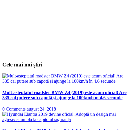
Cele mai noi știri
Mult-așteptatul roadster BMW Z4 (2019) este acum oficial! Are
335 cai putere sub capotă și ajunge la 100km/h în 4.6 secunde
0 Comments
august 24, 2018