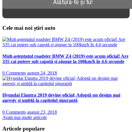
Cele mai noi știri auto
Mult-așteptatul roadster BMW Z4 (2019) este acum oficial! Are
335 cai putere sub capotă și ajunge la 100km/h în 4.6 secunde
0 Comments
august 24, 2018
Hyundai Elantra 2019 devine oficial; Adoptă un design mai
agresiv și umblă la capitolul siguranță
0 Comments
august 23, 2018
Arată mai multe articole
Articole populare