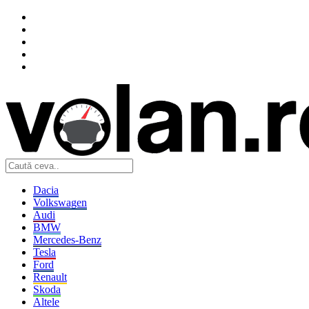
Dacia
Volkswagen
Audi
BMW
Mercedes-Benz
Tesla
Ford
Renault
Skoda
Altele