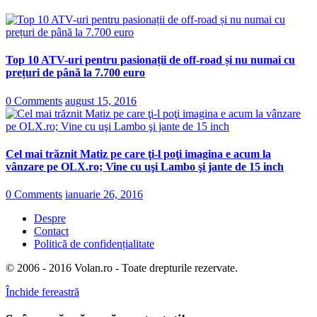
Top 10 ATV-uri pentru pasionații de off-road și nu numai cu
prețuri de până la 7.700 euro
0 Comments
august 15, 2016
Cel mai trăznit Matiz pe care ţi-l poţi imagina e acum la
vânzare pe OLX.ro; Vine cu uşi Lambo şi jante de 15 inch
0 Comments
ianuarie 26, 2016
Despre
Contact
Politică de confidențialitate
© 2006 - 2016 Volan.ro - Toate drepturile rezervate.
Închide fereastră