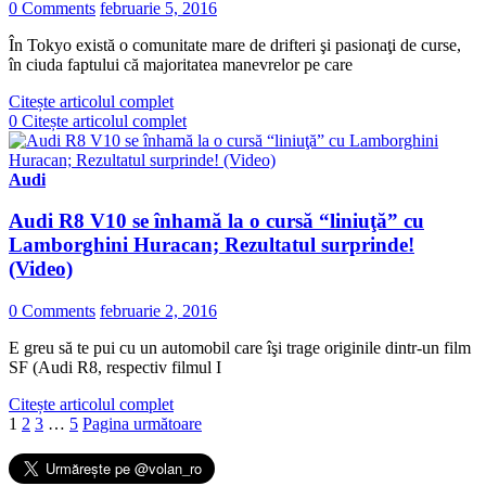
0 Comments
februarie 5, 2016
În Tokyo există o comunitate mare de drifteri şi pasionaţi de curse,
în ciuda faptului că majoritatea manevrelor pe care
Citește articolul complet
0
Citește articolul complet
Audi
Audi R8 V10 se înhamă la o cursă “liniuţă” cu
Lamborghini Huracan; Rezultatul surprinde!
(Video)
0 Comments
februarie 2, 2016
E greu să te pui cu un automobil care îşi trage originile dintr-un film
SF (Audi R8, respectiv filmul I
Citește articolul complet
1
2
3
…
5
Pagina următoare