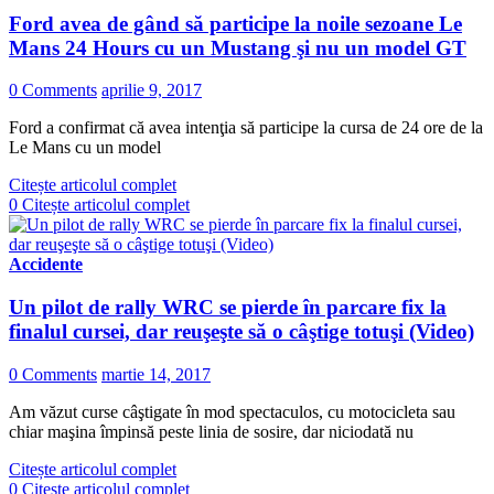
Ford avea de gând să participe la noile sezoane Le
Mans 24 Hours cu un Mustang şi nu un model GT
0 Comments
aprilie 9, 2017
Ford a confirmat că avea intenţia să participe la cursa de 24 ore de la
Le Mans cu un model
Citește articolul complet
0
Citește articolul complet
Accidente
Un pilot de rally WRC se pierde în parcare fix la
finalul cursei, dar reuşeşte să o câştige totuşi (Video)
0 Comments
martie 14, 2017
Am văzut curse câştigate în mod spectaculos, cu motocicleta sau
chiar maşina împinsă peste linia de sosire, dar niciodată nu
Citește articolul complet
0
Citește articolul complet