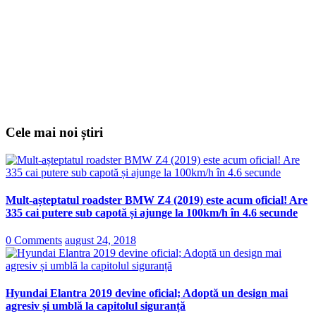
Cele mai noi știri
Mult-așteptatul roadster BMW Z4 (2019) este acum oficial! Are
335 cai putere sub capotă și ajunge la 100km/h în 4.6 secunde
0 Comments
august 24, 2018
Hyundai Elantra 2019 devine oficial; Adoptă un design mai
agresiv și umblă la capitolul siguranță