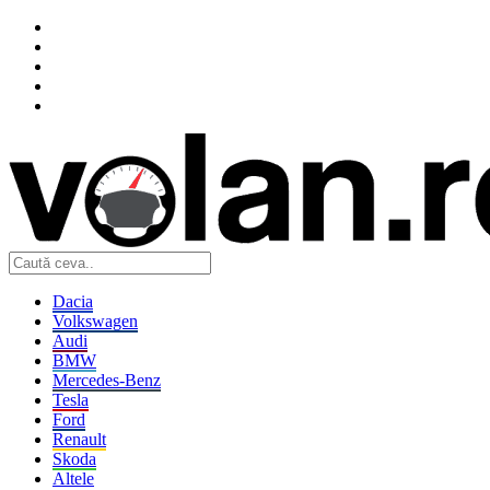
Dacia
Volkswagen
Audi
BMW
Mercedes-Benz
Tesla
Ford
Renault
Skoda
Altele