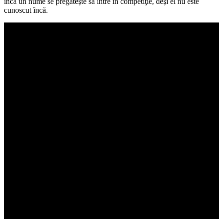
încă un nume se pregăteşte să intre în competiţie, deşi el nu este
cunoscut încă.