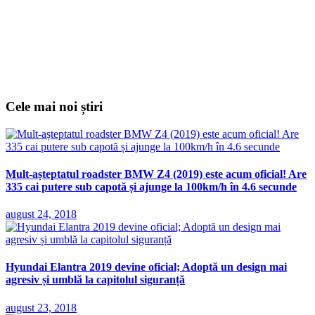
Cele mai noi știri
Mult-așteptatul roadster BMW Z4 (2019) este acum oficial! Are
335 cai putere sub capotă și ajunge la 100km/h în 4.6 secunde
august 24, 2018
Hyundai Elantra 2019 devine oficial; Adoptă un design mai
agresiv și umblă la capitolul siguranță
august 23, 2018