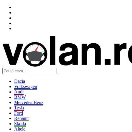
Dacia
Volkswagen
Audi
BMW
Mercedes-Benz
Tesla
Ford
Renault
Skoda
Altele