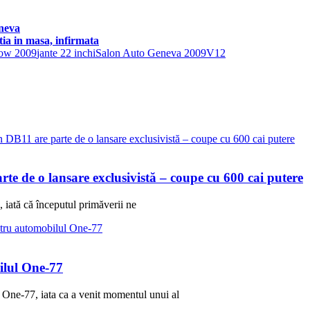
eneva
ia in masa, infirmata
ow 2009
jante 22 inchi
Salon Auto Geneva 2009
V12
 de o lansare exclusivistă – coupe cu 600 cai putere
 iată că începutul primăverii ne
ilul One-77
 One-77, iata ca a venit momentul unui al