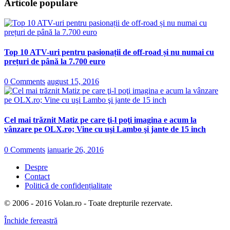
Articole populare
Top 10 ATV-uri pentru pasionații de off-road și nu numai cu
prețuri de până la 7.700 euro
0 Comments
august 15, 2016
Cel mai trăznit Matiz pe care ţi-l poţi imagina e acum la
vânzare pe OLX.ro; Vine cu uşi Lambo şi jante de 15 inch
0 Comments
ianuarie 26, 2016
Despre
Contact
Politică de confidențialitate
© 2006 - 2016 Volan.ro - Toate drepturile rezervate.
Închide fereastră