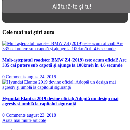
Cele mai noi știri auto
Mult-așteptatul roadster BMW Z4 (2019) este acum oficial! Are
335 cai putere sub capotă și ajunge la 100km/h în 4.6 secunde
0 Comments
august 24, 2018
Hyundai Elantra 2019 devine oficial; Adoptă un design mai
agresiv și umblă la capitolul siguranță
0 Comments
august 23, 2018
Arată mai multe articole