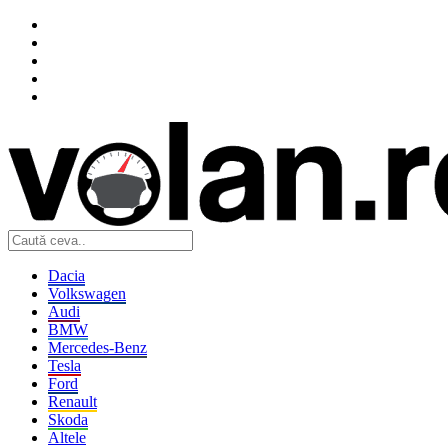
Dacia
Volkswagen
Audi
BMW
Mercedes-Benz
Tesla
Ford
Renault
Skoda
Altele