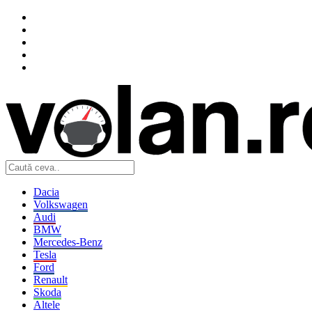
Dacia
Volkswagen
Audi
BMW
Mercedes-Benz
Tesla
Ford
Renault
Skoda
Altele