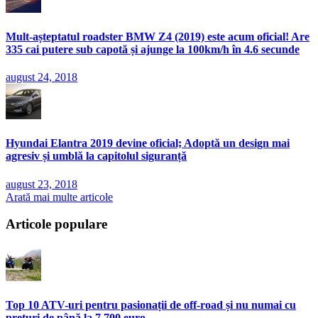
Mult-așteptatul roadster BMW Z4 (2019) este acum oficial! Are
335 cai putere sub capotă și ajunge la 100km/h în 4.6 secunde
august 24, 2018
Hyundai Elantra 2019 devine oficial; Adoptă un design mai
agresiv și umblă la capitolul siguranță
august 23, 2018
Arată mai multe articole
Articole populare
Top 10 ATV-uri pentru pasionații de off-road și nu numai cu
prețuri de până la 7.700 euro