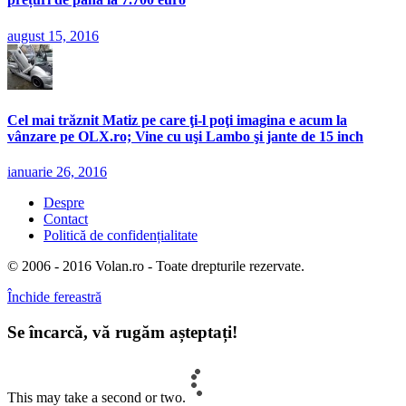
august 15, 2016
Cel mai trăznit Matiz pe care ţi-l poţi imagina e acum la
vânzare pe OLX.ro; Vine cu uşi Lambo şi jante de 15 inch
ianuarie 26, 2016
Despre
Contact
Politică de confidențialitate
© 2006 - 2016 Volan.ro - Toate drepturile rezervate.
Închide fereastră
Se încarcă, vă rugăm așteptați!
This may take a second or two.