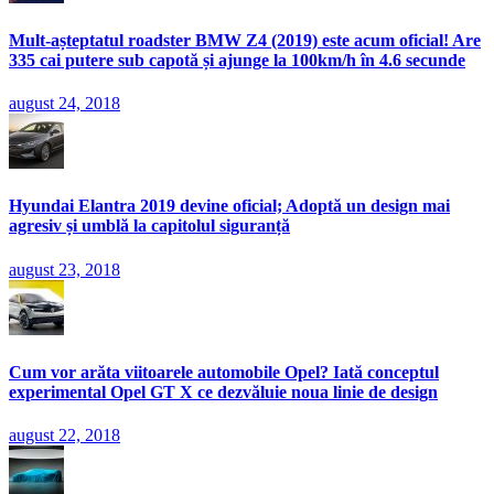
Mult-așteptatul roadster BMW Z4 (2019) este acum oficial! Are
335 cai putere sub capotă și ajunge la 100km/h în 4.6 secunde
august 24, 2018
Hyundai Elantra 2019 devine oficial; Adoptă un design mai
agresiv și umblă la capitolul siguranță
august 23, 2018
Cum vor arăta viitoarele automobile Opel? Iată conceptul
experimental Opel GT X ce dezvăluie noua linie de design
august 22, 2018