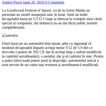
Andrei Pușcă
iunie 26, 2016
0 Comments
La Goodwood Festival of Speed, cei de la Aston Martin au
prezentat un model neaşteptat unic în lume, fiind un bolid
decapotabil bazat pe GT12 Coupe şi fabricat la cerinţele unui client
special al companiei, dar britanicii nu au dat făcut public numele
cumpărătorului.
Fiind bazat pe un automobil deja lansat, ştim cu siguranţă că
modelul decapotabil împarte acelaşi motor V12 de 5.9 litri ce
dezvolta o putere de 592 CP, dar în acelaşi timp a suferit modificări
la capitolul aerodinamică, a sasiului, dar şi al cadrului în sine. Pentru
a putea folosi toată putere pusă la dispoziţie, automobilul unicat a
avut nevoie de un cadru mai rezistent şi aerodinamică modificată.