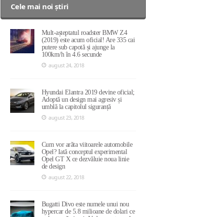
Cele mai noi știri
Mult-așteptatul roadster BMW Z4
(2019) este acum oficial! Are 335 cai
putere sub capotă și ajunge la
100km/h în 4.6 secunde
august 24, 2018
Hyundai Elantra 2019 devine oficial;
Adoptă un design mai agresiv și
umblă la capitolul siguranță
august 23, 2018
Cum vor arăta viitoarele automobile
Opel? Iată conceptul experimental
Opel GT X ce dezvăluie noua linie
de design
august 22, 2018
Bugatti Divo este numele unui nou
hypercar de 5.8 milioane de dolari ce