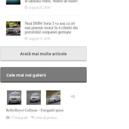
se lansează vineri; Vedem un teaser!
august 21, 2018
Noul BMW Seria 3 va sosi cu cel
mai puternic motor în 4 cilindri din
portofoliul companiei germane
august 17, 2018
Arată mai multe articole
Cele mai noi galerii
+8
Rolls-Royce Cullinan – Fotografii spion
11 fotografii
View all photos