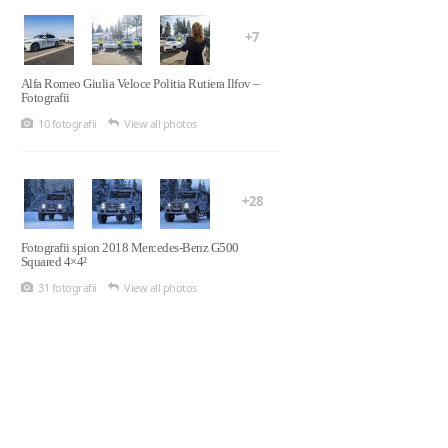
+7
Alfa Romeo Giulia Veloce Politia Rutiera Ilfov –
Fotografii
10 fotografii
View all photos
+28
Fotografii spion 2018 Mercedes-Benz G500
Squared 4×4²
31 fotografii
View all photos