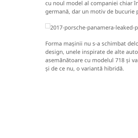
cu noul model al companiei chiar î
germană, dar un motiv de bucurie pe
Forma maşinii nu s-a schimbat delo
design, unele inspirate de alte aut
asemănătoare cu modelul 718 şi va 
şi de ce nu, o variantă hibridă.