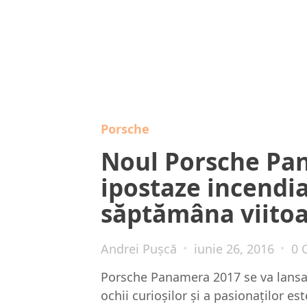
Porsche
Noul Porsche Pa
ipostaze incendia
săptămâna viito
Andrei Pușcă
iunie 26, 2016
0 
Porsche Panamera 2017 se va lansa 
ochii curioşilor şi a pasionaţilor e