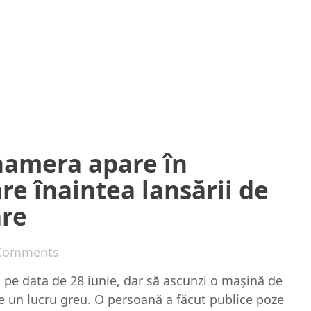
namera apare în
re înaintea lansării de
are
Comments
pe data de 28 iunie, dar să ascunzi o maşină de
ste un lucru greu. O persoană a făcut publice poze