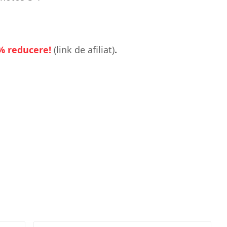
8% reducere!
(link de afiliat)
.