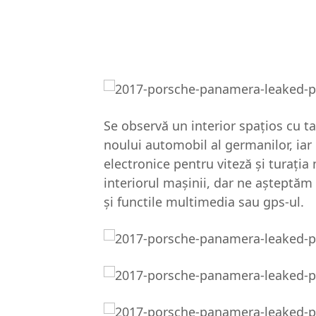
Se observă un interior spaţios cu t
noului automobil al germanilor, iar
electronice pentru viteză şi turaţi
interiorul maşinii, dar ne aşteptăm 
şi functile multimedia sau gps-ul.