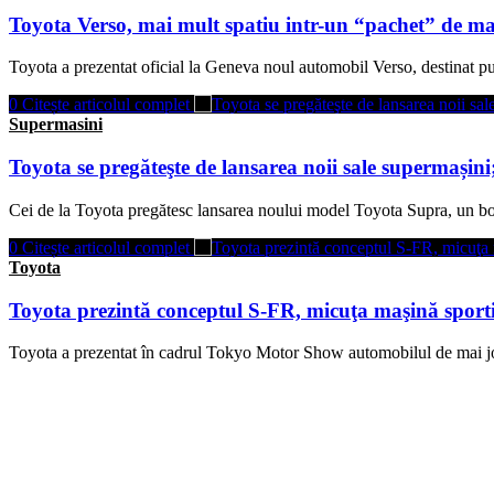
Toyota Verso, mai mult spatiu intr-un “pachet” de ma
Toyota a prezentat oficial la Geneva noul automobil Verso, destinat pu
0
Citește articolul complet
Supermasini
Toyota se pregăteşte de lansarea noii sale supermașin
Cei de la Toyota pregătesc lansarea noului model Toyota Supra, un bol
0
Citește articolul complet
Toyota
Toyota prezintă conceptul S-FR, micuţa maşină sportiv
Toyota a prezentat în cadrul Tokyo Motor Show automobilul de mai j