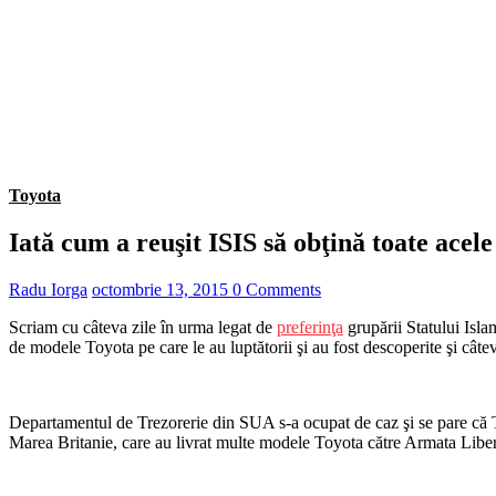
Toyota
Iată cum a reuşit ISIS să obţină toate acel
Radu Iorga
octombrie 13, 2015
0 Comments
Scriam cu câteva zile în urma legat de
preferinţa
grupării Statului Isla
de modele Toyota pe care le au luptătorii şi au fost descoperite şi câtev
Departamentul de Trezorerie din SUA s-a ocupat de caz şi se pare că 
Marea Britanie, care au livrat multe modele Toyota către Armata Liberă S