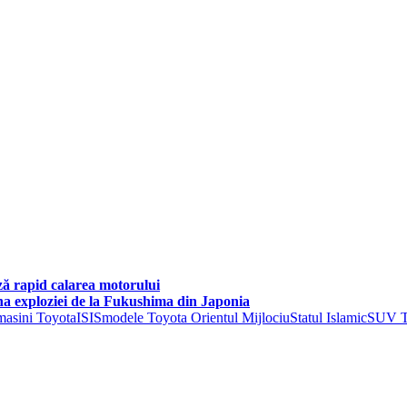
ză rapid calarea motorului
ona exploziei de la Fukushima din Japonia
masini Toyota
ISIS
modele Toyota Orientul Mijlociu
Statul Islamic
SUV T