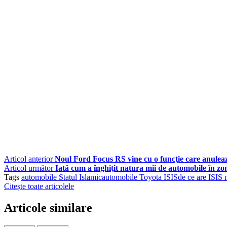
Articol anterior
Noul Ford Focus RS vine cu o funcţie care anulea
Articol următor
Iată cum a înghiţit natura mii de automobile în z
Tags
automobile Statul Islamic
automobile Toyota ISIS
de ce are ISIS 
Citește toate articolele
Articole similare