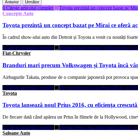
Anterior
Următor
0
Citește articolul complet
Concepte Auto
Toyota prezintă un concept bazat pe Mirai ce oferă ac
În cadrul show-ului auto din Detroit și Toyota a venit cu noutăți foart
0
Citește articolul complet
Fiat-Chrysler
Branduri mari precum Volkswagen și Toyota încă vând
Airbagurile Takata, produse de o companie japoneză pot provoca sparg
0
Citește articolul complet
Toyota
Toyota lansează noul Prius 2016, cu eficienţa crescut
De fiecare dată când apărea un Prius în filmele de la Hollywood, cine
0
Citește articolul complet
Saloane Auto