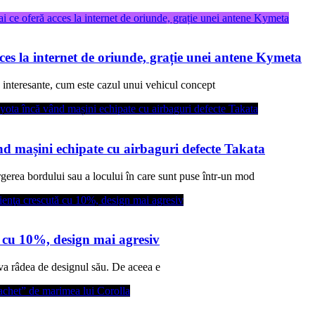
ces la internet de oriunde, grație unei antene Kymeta
e interesante, cum este cazul unui vehicul concept
 mașini echipate cu airbaguri defecte Takata
erea bordului sau a locului în care sunt puse într-un mod
ă cu 10%, design mai agresiv
va râdea de designul său. De aceea e