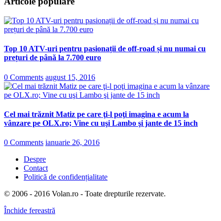
Articole populare
Top 10 ATV-uri pentru pasionații de off-road și nu numai cu
prețuri de până la 7.700 euro
0 Comments
august 15, 2016
Cel mai trăznit Matiz pe care ţi-l poţi imagina e acum la
vânzare pe OLX.ro; Vine cu uşi Lambo şi jante de 15 inch
0 Comments
ianuarie 26, 2016
Despre
Contact
Politică de confidențialitate
© 2006 - 2016 Volan.ro - Toate drepturile rezervate.
Închide fereastră