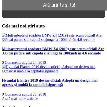
Cele mai noi știri auto
Mult-așteptatul roadster BMW Z4 (2019) este acum oficial! Are
335 cai putere sub capotă și ajunge la 100km/h în 4.6 secunde
0 Comments
august 24, 2018
Hyundai Elantra 2019 devine oficial; Adoptă un design mai
agresiv și umblă la capitolul siguranță
0 Comments
august 23, 2018
Arată mai multe articole