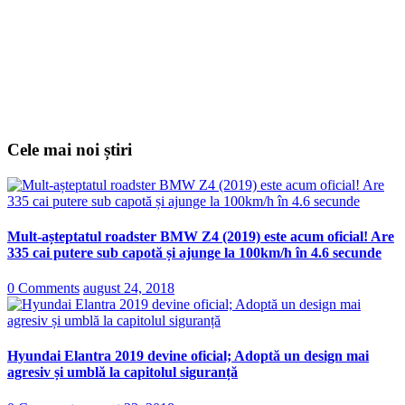
Cele mai noi știri
Mult-așteptatul roadster BMW Z4 (2019) este acum oficial! Are
335 cai putere sub capotă și ajunge la 100km/h în 4.6 secunde
0 Comments
august 24, 2018
Hyundai Elantra 2019 devine oficial; Adoptă un design mai
agresiv și umblă la capitolul siguranță