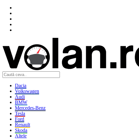
Dacia
Volkswagen
Audi
BMW
Mercedes-Benz
Tesla
Ford
Renault
Skoda
Altele