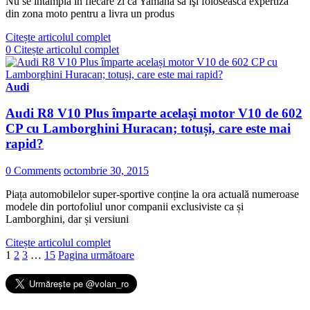
Nu se întâmplă în fiecare zi ca Yamaha să îşi folosească expertiza
din zona moto pentru a livra un produs
Citește articolul complet
0
Citește articolul complet
Audi
Audi R8 V10 Plus împarte același motor V10 de 602
CP cu Lamborghini Huracan; totuși, care este mai
rapid?
0 Comments
octombrie 30, 2015
Piața automobilelor super-sportive conține la ora actuală numeroase
modele din portofoliul unor companii exclusiviste ca și
Lamborghini, dar și versiuni
Citește articolul complet
1
2
3
…
15
Pagina următoare