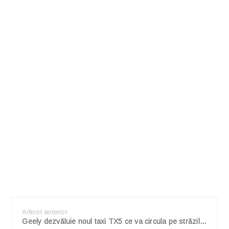
Articol anterior
Geely dezvăluie noul taxi TX5 ce va circula pe străzile londoneze; un model hybrid cu design retro