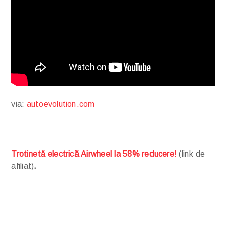
via:
autoevolution.com
Trotinetă electrică Airwheel la 58% reducere!
(link de
afiliat)
.