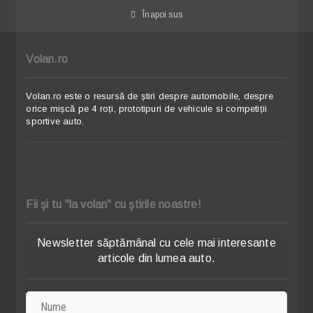
Înapoi sus
Volan.ro
Volan.ro este o resursă de știri despre automobile, despre
orice mișcă pe 4 roți, prototipuri de vehicule si competiții
sportive auto.
Fii şi tu "la volan" cu ştirile noastre!
Newsletter săptămânal cu cele mai interesante
articole din lumea auto.