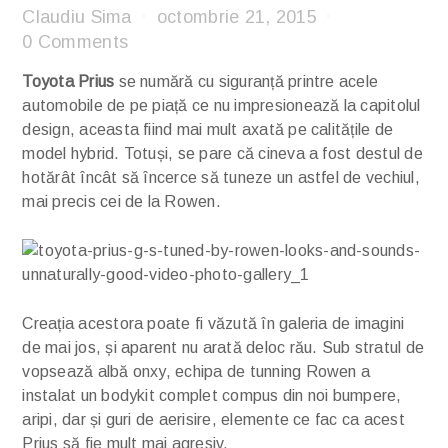
Claudiu Sima
octombrie 21, 2015
0 Comments
Toyota Prius
se numără cu siguranță printre acele
automobile de pe piață ce nu impresionează la capitolul
design, aceasta fiind mai mult axată pe calitățile de
model hybrid. Totuși, se pare că cineva a fost destul de
hotărât încât să încerce să tuneze un astfel de vechiul,
mai precis cei de la Rowen.
Creația acestora poate fi văzută în galeria de imagini
de mai jos, și aparent nu arată deloc rău. Sub stratul de
vopsează albă onxy, echipa de tunning Rowen a
instalat un bodykit complet compus din noi bumpere,
aripi, dar și guri de aerisire, elemente ce fac ca acest
Prius să fie mult mai agresiv.