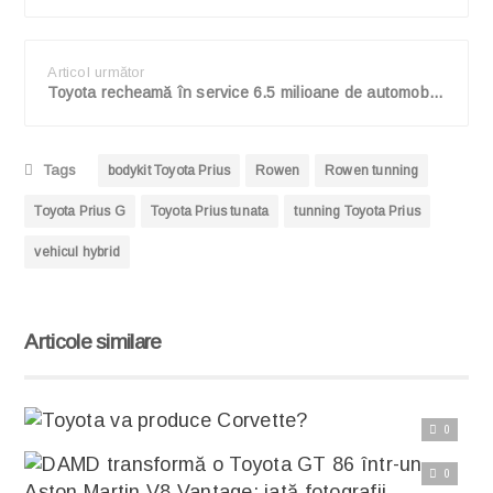
Articol următor
Toyota recheamă în service 6.5 milioane de automobile la nivel global, 1.2 milioane în Europa, pentru o problemă cu butonul ferestrelor
Tags
bodykit Toyota Prius
Rowen
Rowen tunning
Toyota Prius G
Toyota Prius tunata
tunning Toyota Prius
vehicul hybrid
Articole similare
Citește articolul complet
0
De obicei speculatiile de acest gen erau amuzante sau facute de dragul discutiei, dar acum ca asistam la o criza
0
Citește articolul complet