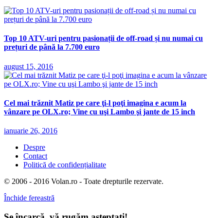
Top 10 ATV-uri pentru pasionații de off-road și nu numai cu
prețuri de până la 7.700 euro
august 15, 2016
Cel mai trăznit Matiz pe care ţi-l poţi imagina e acum la
vânzare pe OLX.ro; Vine cu uşi Lambo şi jante de 15 inch
ianuarie 26, 2016
Despre
Contact
Politică de confidențialitate
© 2006 - 2016 Volan.ro - Toate drepturile rezervate.
Închide fereastră
Se încarcă, vă rugăm așteptați!