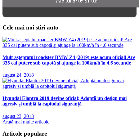
Cele mai noi știri auto
Mult-așteptatul roadster BMW Z4 (2019) este acum oficial! Are
335 cai putere sub capotă și ajunge la 100km/h în 4.6 secunde
august 24, 2018
Hyundai Elantra 2019 devine oficial; Adoptă un design mai
agresiv și umblă la capitolul siguranță
august 23, 2018
Arată mai multe articole
Articole populare