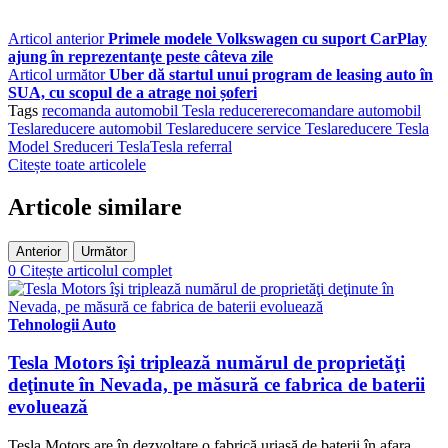
Articol anterior
Primele modele Volkswagen cu suport CarPlay
ajung în reprezentanţe peste câteva zile
Articol următor
Uber dă startul unui program de leasing auto în
SUA, cu scopul de a atrage noi șoferi
Tags
recomanda automobil Tesla reducere
recomandare automobil
Tesla
reducere automobil Tesla
reducere service Tesla
reducere Tesla
Model S
reduceri Tesla
Tesla referral
Citește toate articolele
Articole similare
Anterior
Următor
0
Citește articolul complet
Tehnologii Auto
Tesla Motors îşi triplează numărul de proprietăţi
deţinute în Nevada, pe măsură ce fabrica de baterii
evoluează
Tesla Motors are în dezvoltare o fabrică uriaşă de baterii în afara