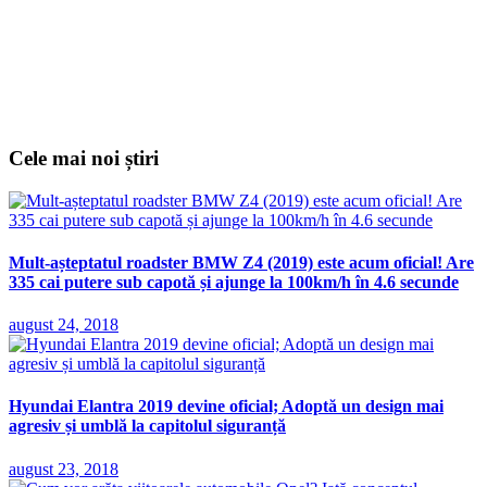
Cele mai noi știri
Mult-așteptatul roadster BMW Z4 (2019) este acum oficial! Are
335 cai putere sub capotă și ajunge la 100km/h în 4.6 secunde
august 24, 2018
Hyundai Elantra 2019 devine oficial; Adoptă un design mai
agresiv și umblă la capitolul siguranță
august 23, 2018