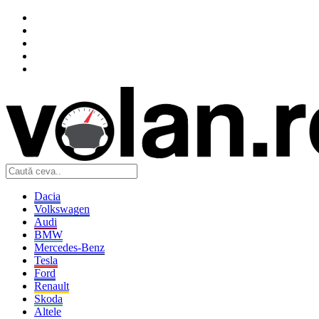
Dacia
Volkswagen
Audi
BMW
Mercedes-Benz
Tesla
Ford
Renault
Skoda
Altele