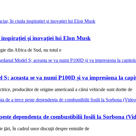
 inspiraţiei şi inovaţiei lui Elon Musk
gie din Africa de Sud, nu totul e
l S; aceasta se va numi P100D și va impresiona la cap
trice, producător de origine americană a cărui vehicule sunt dorite de
este dependenţa de combustibilii fosili la Sorbona (Vi
ţări, în cadrul unor discuţii despre emisiile de