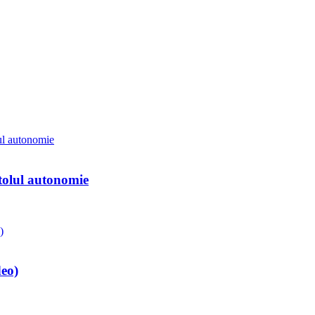
itolul autonomie
deo)