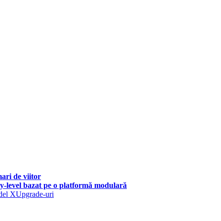
ari de viitor
ry-level bazat pe o platformă modulară
del X
Upgrade-uri