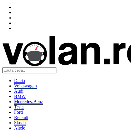
Dacia
Volkswagen
Audi
BMW
Mercedes-Benz
Tesla
Ford
Renault
Skoda
Altele