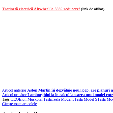
Trotinetă electrică Airwheel la 58% reducere!
(link de afiliat)
.
Articol anterior
Aston Martin îşi dezvăluie noul logo, are planuri m
Articol următor
Lamborghini ia în calcul lansarea unui model ent
Tags
CEO
Elon Musk
plan
Tesla
Tesla Model 3
Tesla Model S
Tesla Mo
Citește toate articolele