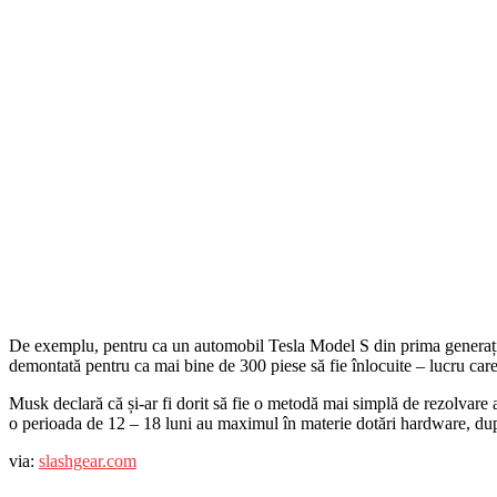
De exemplu, pentru ca un automobil Tesla Model S din prima generație 
demontată pentru ca mai bine de 300 piese să fie înlocuite – lucru care e
Musk declară că și-ar fi dorit să fie o metodă mai simplă de rezolvare 
o perioada de 12 – 18 luni au maximul în materie dotări hardware, după
via:
slashgear.com