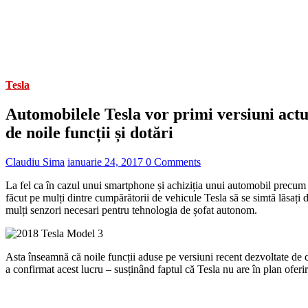
Tesla
Automobilele Tesla vor primi versiuni actu
de noile funcții și dotări
Claudiu Sima
ianuarie 24, 2017
0 Comments
La fel ca în cazul unui smartphone și achiziția unui automobil precum
făcut pe mulți dintre cumpărătorii de vehicule Tesla să se simtă lăsaț
mulți senzori necesari pentru tehnologia de șofat autonom.
Asta înseamnă că noile funcții aduse pe versiuni recent dezvoltate de că
a confirmat acest lucru – susținând faptul că Tesla nu are în plan ofer