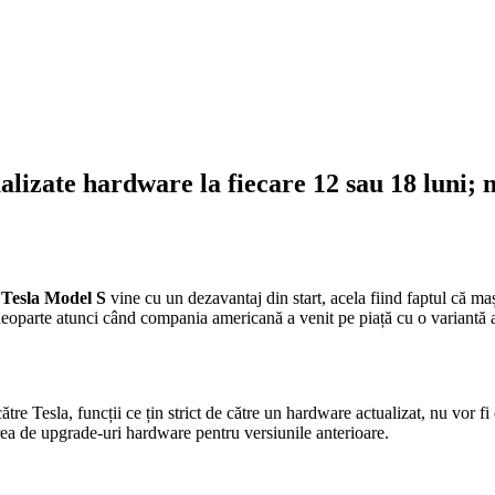
alizate hardware la fiecare 12 sau 18 luni;
Tesla Model S
vine cu un dezavantaj din start, acela fiind faptul că ma
i deoparte atunci când compania americană a venit pe piață cu o variantă
tre Tesla, funcții ce țin strict de către un hardware actualizat, nu vor f
irea de upgrade-uri hardware pentru versiunile anterioare.