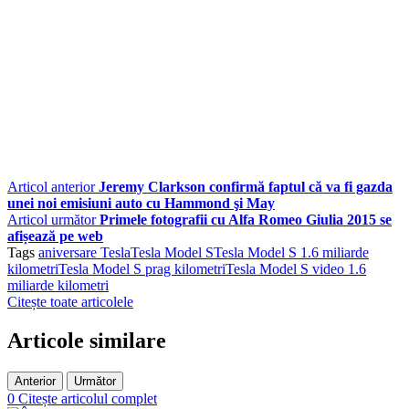
Articol anterior
Jeremy Clarkson confirmă faptul că va fi gazda
unei noi emisiuni auto cu Hammond şi May
Articol următor
Primele fotografii cu Alfa Romeo Giulia 2015 se
afișează pe web
Tags
aniversare Tesla
Tesla Model S
Tesla Model S 1.6 miliarde
kilometri
Tesla Model S prag kilometri
Tesla Model S video 1.6
miliarde kilometri
Citește toate articolele
Articole similare
Anterior
Următor
0
Citește articolul complet