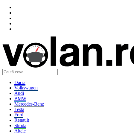
Dacia
Volkswagen
Audi
BMW
Mercedes-Benz
Tesla
Ford
Renault
Skoda
Altele