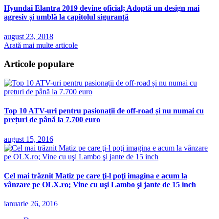
Hyundai Elantra 2019 devine oficial; Adoptă un design mai
agresiv și umblă la capitolul siguranță
august 23, 2018
Arată mai multe articole
Articole populare
Top 10 ATV-uri pentru pasionații de off-road și nu numai cu
prețuri de până la 7.700 euro
august 15, 2016
Cel mai trăznit Matiz pe care ţi-l poţi imagina e acum la
vânzare pe OLX.ro; Vine cu uşi Lambo şi jante de 15 inch
ianuarie 26, 2016