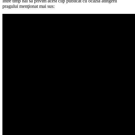
Între timp hai să privim acest clip publicat cu ocazia atingerii
pragului menţionat mai sus: