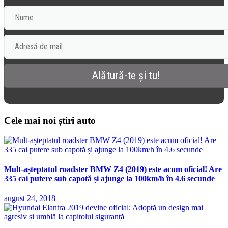
Cele mai noi știri auto
Mult-așteptatul roadster BMW Z4 (2019) este acum oficial! Are
335 cai putere sub capotă și ajunge la 100km/h în 4.6 secunde
august 24, 2018