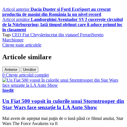
Articol anterior
Dacia Duster şi Ford EcoSport au crescut
producţia de maşini din România la un nivel record
Articol următor
Lamborghini Aventador SVJ cucerește circuitul
de la Nürburgring; Iată timpul obținut care îi aduce primul loc
în clasament
Tags
CEO Fiat Chrysler
incetat din viata
sef Ferrari
Sergio
Marchionee
Citește toate articolele
Articole similare
Anterior
Următor
0
Citește articolul complet
Inedit
Un Fiat 500 vopsit în culorile unui Stormtrooper din
Star Wars face senzaţie la LA Auto Show
Mai avem de aşteptat mai puţin de o lună până ce filmul anului, Star
Wars The Force Awakens va fi