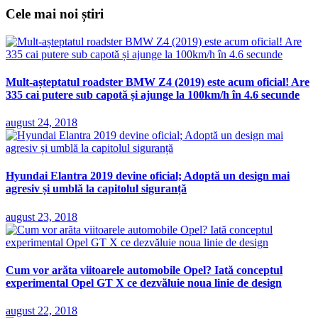
Cele mai noi știri
Mult-așteptatul roadster BMW Z4 (2019) este acum oficial! Are
335 cai putere sub capotă și ajunge la 100km/h în 4.6 secunde
august 24, 2018
Hyundai Elantra 2019 devine oficial; Adoptă un design mai
agresiv și umblă la capitolul siguranță
august 23, 2018
Cum vor arăta viitoarele automobile Opel? Iată conceptul
experimental Opel GT X ce dezvăluie noua linie de design
august 22, 2018