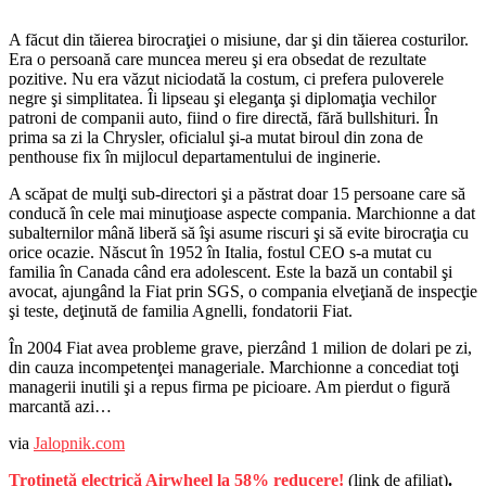
A făcut din tăierea birocraţiei o misiune, dar şi din tăierea costurilor.
Era o persoană care muncea mereu şi era obsedat de rezultate
pozitive. Nu era văzut niciodată la costum, ci prefera puloverele
negre şi simplitatea. Îi lipseau şi eleganţa şi diplomaţia vechilor
patroni de companii auto, fiind o fire directă, fără bullshituri. În
prima sa zi la Chrysler, oficialul şi-a mutat biroul din zona de
penthouse fix în mijlocul departamentului de inginerie.
A scăpat de mulţi sub-directori şi a păstrat doar 15 persoane care să
conducă în cele mai minuţioase aspecte compania. Marchionne a dat
subalternilor mână liberă să îşi asume riscuri şi să evite birocraţia cu
orice ocazie. Născut în 1952 în Italia, fostul CEO s-a mutat cu
familia în Canada când era adolescent. Este la bază un contabil şi
avocat, ajungând la Fiat prin SGS, o compania elveţiană de inspecţie
şi teste, deţinută de familia Agnelli, fondatorii Fiat.
În 2004 Fiat avea probleme grave, pierzând 1 milion de dolari pe zi,
din cauza incompetenţei manageriale. Marchionne a concediat toţi
managerii inutili şi a repus firma pe picioare. Am pierdut o figură
marcantă azi…
via
Jalopnik.com
Trotinetă electrică Airwheel la 58% reducere!
(link de afiliat)
.