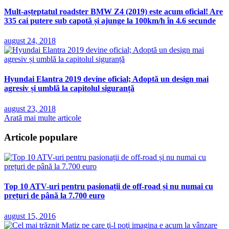
Mult-așteptatul roadster BMW Z4 (2019) este acum oficial! Are
335 cai putere sub capotă și ajunge la 100km/h în 4.6 secunde
august 24, 2018
Hyundai Elantra 2019 devine oficial; Adoptă un design mai
agresiv și umblă la capitolul siguranță
august 23, 2018
Arată mai multe articole
Articole populare
Top 10 ATV-uri pentru pasionații de off-road și nu numai cu
prețuri de până la 7.700 euro
august 15, 2016