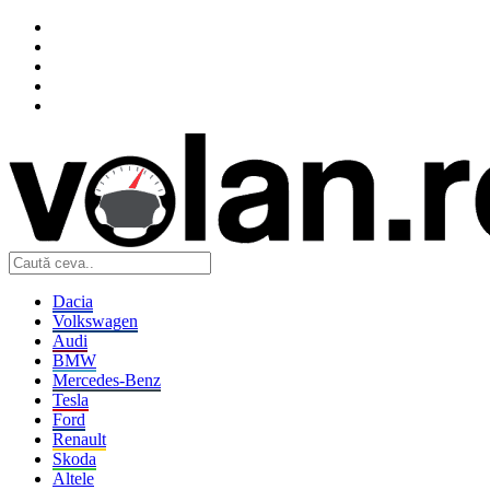
Dacia
Volkswagen
Audi
BMW
Mercedes-Benz
Tesla
Ford
Renault
Skoda
Altele