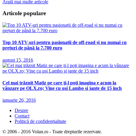
Arată mai multe articole
Articole populare
Top 10 ATV-uri pentru pasionații de off-road și nu numai cu
prețuri de până la 7.700 euro
august 15, 2016
Cel mai trăznit Matiz pe care ţi-l poţi imagina e acum la
vânzare pe OLX.ro; Vine cu uşi Lambo şi jante de 15 inch
ianuarie 26, 2016
Despre
Contact
Politică de confidențialitate
© 2006 - 2016 Volan.ro - Toate drepturile rezervate.