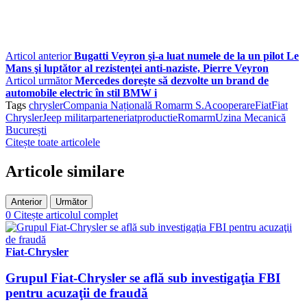
Articol anterior
Bugatti Veyron şi-a luat numele de la un pilot Le
Mans şi luptător al rezistenţei anti-naziste, Pierre Veyron
Articol următor
Mercedes doreşte să dezvolte un brand de
automobile electric în stil BMW i
Tags
chrysler
Compania Națională Romarm S.A
cooperare
Fiat
Fiat
Chrysler
Jeep militar
parteneriat
productie
Romarm
Uzina Mecanică
București
Citește toate articolele
Articole similare
Anterior
Următor
0
Citește articolul complet
Fiat-Chrysler
Grupul Fiat-Chrysler se află sub investigaţia FBI
pentru acuzaţii de fraudă