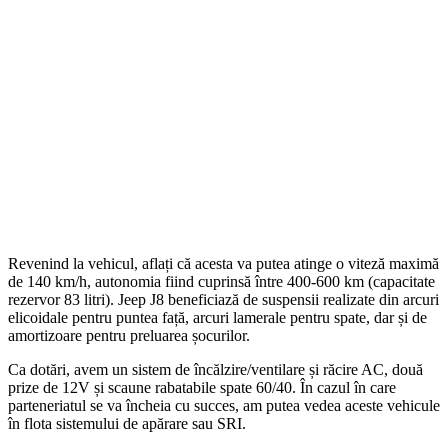
Revenind la vehicul, aflați că acesta va putea atinge o viteză maximă
de 140 km/h, autonomia fiind cuprinsă între 400-600 km (capacitate
rezervor 83 litri). Jeep J8 beneficiază de suspensii realizate din arcuri
elicoidale pentru puntea față, arcuri lamerale pentru spate, dar și de
amortizoare pentru preluarea șocurilor.
Ca dotări, avem un sistem de încălzire/ventilare și răcire AC, două
prize de 12V și scaune rabatabile spate 60/40. În cazul în care
parteneriatul se va încheia cu succes, am putea vedea aceste vehicule
în flota sistemului de apărare sau SRI.