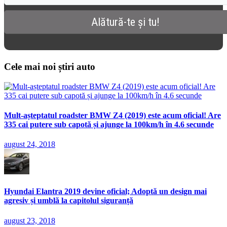
Cele mai noi știri auto
Mult-așteptatul roadster BMW Z4 (2019) este acum oficial! Are
335 cai putere sub capotă și ajunge la 100km/h în 4.6 secunde
august 24, 2018
Hyundai Elantra 2019 devine oficial; Adoptă un design mai
agresiv și umblă la capitolul siguranță
august 23, 2018