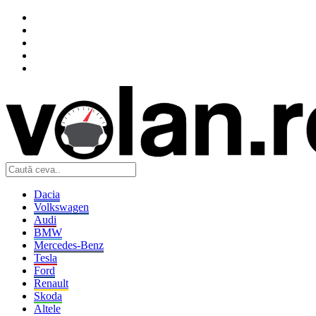
Dacia
Volkswagen
Audi
BMW
Mercedes-Benz
Tesla
Ford
Renault
Skoda
Altele