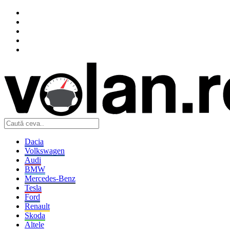
Dacia
Volkswagen
Audi
BMW
Mercedes-Benz
Tesla
Ford
Renault
Skoda
Altele