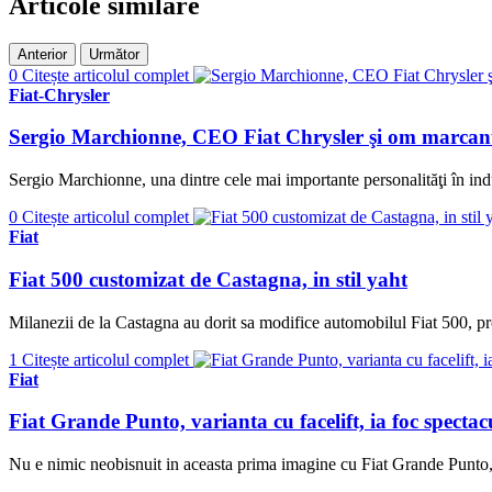
Articole similare
Anterior
Următor
0
Citește articolul complet
Fiat-Chrysler
Sergio Marchionne, CEO Fiat Chrysler şi om marcant î
Sergio Marchionne, una dintre cele mai importante personalităţi în indus
0
Citește articolul complet
Fiat
Fiat 500 customizat de Castagna, in stil yaht
Milanezii de la Castagna au dorit sa modifice automobilul Fiat 500, pro
1
Citește articolul complet
Fiat
Fiat Grande Punto, varianta cu facelift, ia foc spectac
Nu e nimic neobisnuit in aceasta prima imagine cu Fiat Grande Punto, 