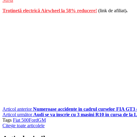
Sursa
Trotinetă electrică Airwheel la 58% reducere!
(link de afiliat)
.
Articol anterior
Numeroase accidente in cadrul curselor FIA GT3 
Articol următor
Audi se va inscrie cu 3 masini R10 in cursa de la
Tags
Fiat 500
Ford
GM
Citește toate articolele