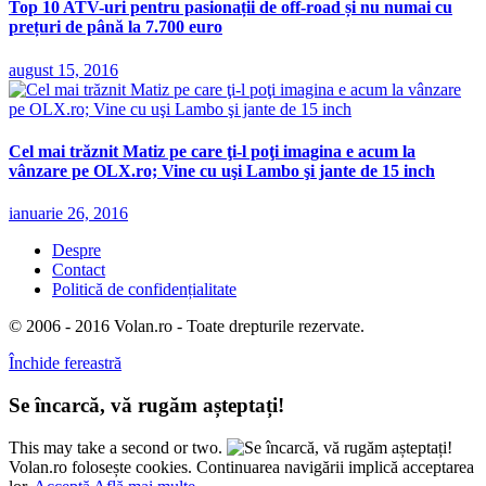
Top 10 ATV-uri pentru pasionații de off-road și nu numai cu
prețuri de până la 7.700 euro
august 15, 2016
Cel mai trăznit Matiz pe care ţi-l poţi imagina e acum la
vânzare pe OLX.ro; Vine cu uşi Lambo şi jante de 15 inch
ianuarie 26, 2016
Despre
Contact
Politică de confidențialitate
© 2006 - 2016 Volan.ro - Toate drepturile rezervate.
Închide fereastră
Se încarcă, vă rugăm așteptați!
This may take a second or two.
Volan.ro folosește cookies. Continuarea navigării implică acceptarea