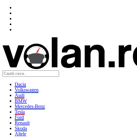
Dacia
Volkswagen
Audi
BMW
Mercedes-Benz
Tesla
Ford
Renault
Skoda
Altele