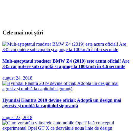
Cele mai noi știri
Mult-așteptatul roadster BMW Z4 (2019) este acum oficial! Are
335 cai putere sub capotă și ajunge la 100km/h în 4.6 secunde
august 24, 2018
Hyundai Elantra 2019 devine oficial; Adoptă un design mai
agresiv și umblă la capitolul siguranță
august 23, 2018