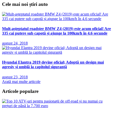
Cele mai noi știri auto
Mult-așteptatul roadster BMW Z4 (2019) este acum oficial! Are
335 cai putere sub capotă și ajunge la 100km/h în 4.6 secunde
august 24, 2018
Hyundai Elantra 2019 devine oficial; Adoptă un design mai
agresiv și umblă la capitolul siguranță
august 23, 2018
Arată mai multe articole
Articole populare