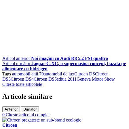
Articol anterior
Noi imagini cu Audi R8 5.2 FSI quattro
Articol următor
Jaguar C-XC, o supermasina concept, bazata pe
alimentare cu hidrogen
Tags
automobil anii 70
automobil de lux
Citroen DS
Citroen
DS3
Citroen DS4
Citroen DS5
editia 2011
Geneva Motor Show
Citește toate articolele
Articole similare
Anterior
Următor
0
Citește articolul complet
Citroen