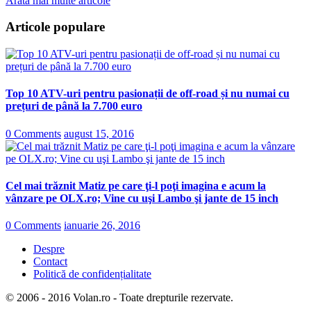
Arată mai multe articole
Articole populare
Top 10 ATV-uri pentru pasionații de off-road și nu numai cu
prețuri de până la 7.700 euro
0 Comments
august 15, 2016
Cel mai trăznit Matiz pe care ţi-l poţi imagina e acum la
vânzare pe OLX.ro; Vine cu uşi Lambo şi jante de 15 inch
0 Comments
ianuarie 26, 2016
Despre
Contact
Politică de confidențialitate
© 2006 - 2016 Volan.ro - Toate drepturile rezervate.