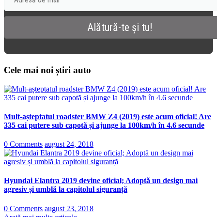
Cele mai noi știri auto
Mult-așteptatul roadster BMW Z4 (2019) este acum oficial! Are
335 cai putere sub capotă și ajunge la 100km/h în 4.6 secunde
0 Comments
august 24, 2018
Hyundai Elantra 2019 devine oficial; Adoptă un design mai
agresiv și umblă la capitolul siguranță
0 Comments
august 23, 2018