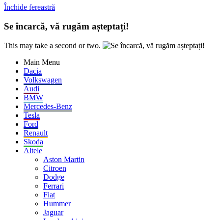
Închide fereastră
Se încarcă, vă rugăm așteptați!
This may take a second or two.
Main Menu
Dacia
Volkswagen
Audi
BMW
Mercedes-Benz
Tesla
Ford
Renault
Skoda
Altele
Aston Martin
Citroen
Dodge
Ferrari
Fiat
Hummer
Jaguar