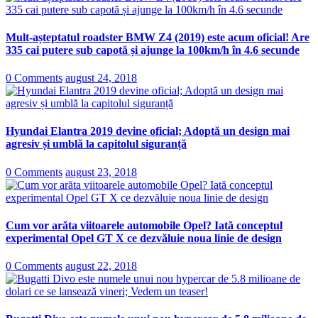
Mult-așteptatul roadster BMW Z4 (2019) este acum oficial! Are
335 cai putere sub capotă și ajunge la 100km/h în 4.6 secunde
0 Comments
august 24, 2018
Hyundai Elantra 2019 devine oficial; Adoptă un design mai
agresiv și umblă la capitolul siguranță
0 Comments
august 23, 2018
Cum vor arăta viitoarele automobile Opel? Iată conceptul
experimental Opel GT X ce dezvăluie noua linie de design
0 Comments
august 22, 2018