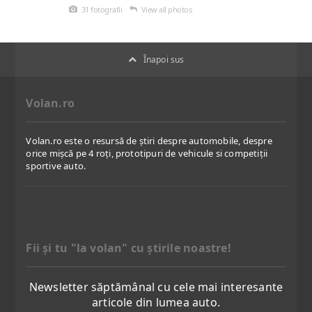
31 fotografii
View all photos
Înapoi sus
Volan.ro
Volan.ro este o resursă de știri despre automobile, despre
orice mișcă pe 4 roți, prototipuri de vehicule si competiții
sportive auto.
Fii şi tu "la volan" cu ştirile noastre!
Newsletter săptămânal cu cele mai interesante
articole din lumea auto.