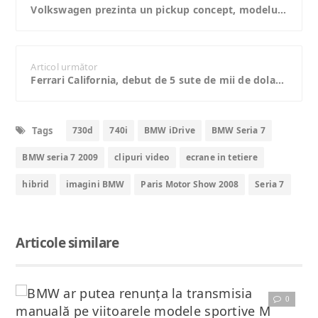
Volkswagen prezinta un pickup concept, modelul Robust
Articol următor
Ferrari California, debut de 5 sute de mii de dolari pentru caritate
Tags
730d
740i
BMW iDrive
BMW Seria 7
BMW seria 7 2009
clipuri video
ecrane in tetiere
hibrid
imagini BMW
Paris Motor Show 2008
Seria 7
Articole similare
0
Citește articolul complet