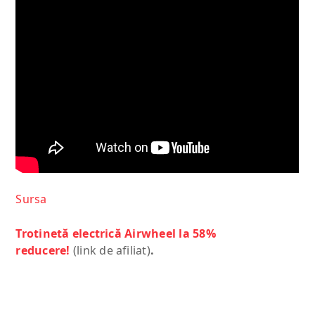
Sursa
Trotinetă electrică Airwheel la 58%
reducere!
(link de afiliat)
.