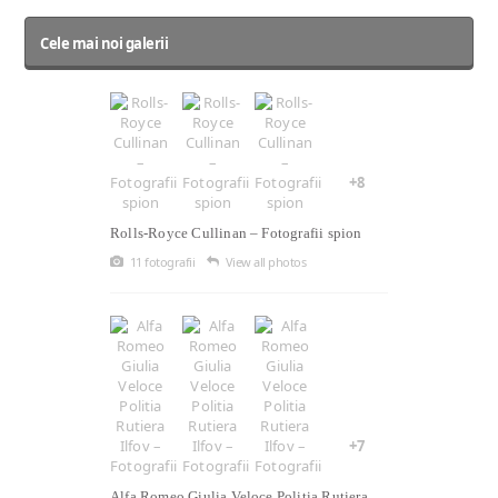
Cele mai noi galerii
+8
Rolls-Royce Cullinan – Fotografii spion
11 fotografii
View all photos
+7
Alfa Romeo Giulia Veloce Politia Rutiera