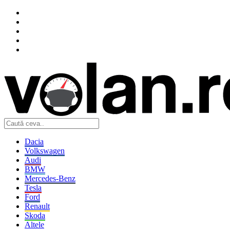
Dacia
Volkswagen
Audi
BMW
Mercedes-Benz
Tesla
Ford
Renault
Skoda
Altele