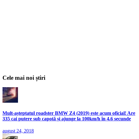
Cele mai noi știri
Mult-așteptatul roadster BMW Z4 (2019) este acum oficial! Are
335 cai putere sub capotă și ajunge la 100km/h în 4.6 secunde
august 24, 2018