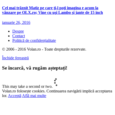
Cel mai trăznit Matiz pe care ţi-l poţi imagina e acum la
vânzare pe OLX.ro; Vine cu uşi Lambo şi jante de 15 inch
ianuarie 26, 2016
Despre
Contact
Politică de confidențialitate
© 2006 - 2016 Volan.ro - Toate drepturile rezervate.
Închide fereastră
Se încarcă, vă rugăm așteptați!
This may take a second or two.
Volan.ro folosește cookies. Continuarea navigării implică acceptarea
lor.
Acceptă
Află mai multe