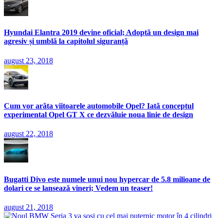
Hyundai Elantra 2019 devine oficial; Adoptă un design mai
agresiv și umblă la capitolul siguranță
august 23, 2018
Cum vor arăta viitoarele automobile Opel? Iată conceptul
experimental Opel GT X ce dezvăluie noua linie de design
august 22, 2018
Bugatti Divo este numele unui nou hypercar de 5.8 milioane de
dolari ce se lansează vineri; Vedem un teaser!
august 21, 2018