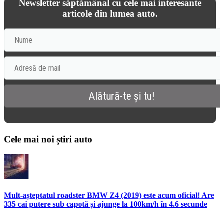
Newsletter săptămânal cu cele mai interesante
articole din lumea auto.
Cele mai noi știri auto
Mult-așteptatul roadster BMW Z4 (2019) este acum oficial! Are
335 cai putere sub capotă și ajunge la 100km/h în 4.6 secunde