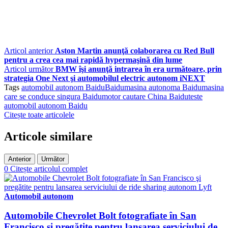
Articol anterior
Aston Martin anunţă colaborarea cu Red Bull
pentru a crea cea mai rapidă hypermaşină din lume
Articol următor
BMW îşi anunţă intrarea în era următoare, prin
strategia One Next şi automobilul electric autonom iNEXT
Tags
automobil autonom Baidu
Baidu
masina autonoma Baidu
masina
care se conduce singura Baidu
motor cautare China Baidu
teste
automobil autonom Baidu
Citește toate articolele
Articole similare
Anterior
Următor
0
Citește articolul complet
Automobil autonom
Automobile Chevrolet Bolt fotografiate în San
Francisco şi pregătite pentru lansarea serviciului de