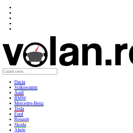
Dacia
Volkswagen
Audi
BMW
Mercedes-Benz
Tesla
Ford
Renault
Skoda
Altele