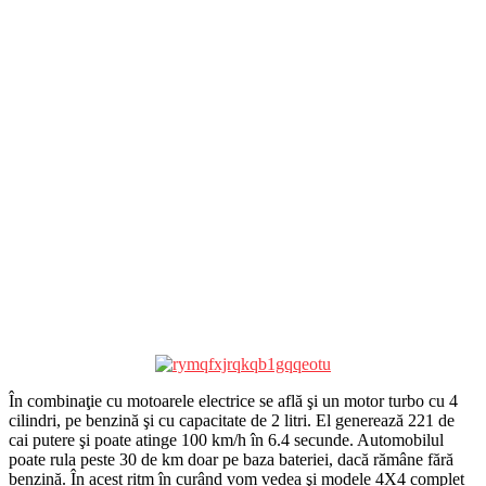
În combinaţie cu motoarele electrice se află şi un motor turbo cu 4
cilindri, pe benzină şi cu capacitate de 2 litri. El generează 221 de
cai putere şi poate atinge 100 km/h în 6.4 secunde. Automobilul
poate rula peste 30 de km doar pe baza bateriei, dacă rămâne fără
benzină. În acest ritm în curând vom vedea şi modele 4X4 complet