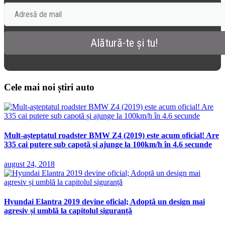
Cele mai noi știri auto
Mult-așteptatul roadster BMW Z4 (2019) este acum oficial! Are
335 cai putere sub capotă și ajunge la 100km/h în 4.6 secunde
august 24, 2018
Hyundai Elantra 2019 devine oficial; Adoptă un design mai
agresiv și umblă la capitolul siguranță