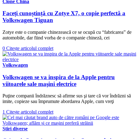
Clone China
Faceți cunoștință cu Zotye X7, o copie perfectă a
Volkswagen Tiguan
Zotye este o companie chinezească ce se ocupă cu “fabricarea” de
automobile, dar fiind vorba de o companie chineză, cei
0
Citește articolul complet
Volkswagen
Volkswagen se va inspira de la Apple pentru
viitoarele sale maşini electrice
Puţine companii îndrăznesc să afirme sus şi tare că vor îndrăzni să
imite, copieze sau împrumute abordarea Apple, cum vreţi
1
Citește articolul complet
Stiri diverse