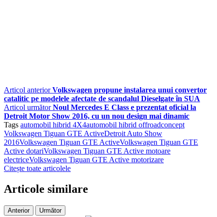
Articol anterior
Volkswagen propune instalarea unui convertor
catalitic pe modelele afectate de scandalul Dieselgate în SUA
Articol următor
Noul Mercedes E Class e prezentat oficial la
Detroit Motor Show 2016, cu un nou design mai dinamic
Tags
automobil hibrid 4X4
automobil hibrid offroad
concept
Volkswagen Tiguan GTE Active
Detroit Auto Show
2016
Volkswagen Tiguan GTE Active
Volkswagen Tiguan GTE
Active dotari
Volkswagen Tiguan GTE Active motoare
electrice
Volkswagen Tiguan GTE Active motorizare
Citește toate articolele
Articole similare
Anterior
Următor