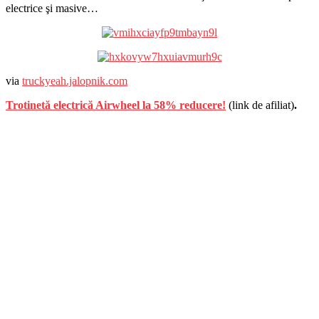
electrice şi masive…
via
truckyeah.jalopnik.com
Trotinetă electrică Airwheel la 58% reducere!
(link de afiliat)
.