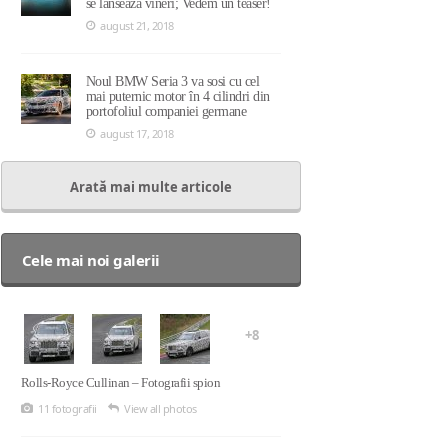
se lansează vineri; Vedem un teaser!
august 21, 2018
Noul BMW Seria 3 va sosi cu cel
mai puternic motor în 4 cilindri din
portofoliul companiei germane
august 17, 2018
Arată mai multe articole
Cele mai noi galerii
+8
Rolls-Royce Cullinan – Fotografii spion
11 fotografii
View all photos