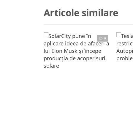
Articole similare
0
Ci
Citește articolul complet
Tesla va impune 
SolarCity pune în aplicare ideea de afaceri a lui Elon Musk și începe producția de acoperișuri solare
Nu la mult timp după achiziţionarea celor de la SolarCity de către Tesla Motors, preşedintele celor din urmă a prezentat