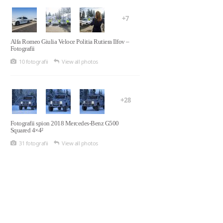
+7
Alfa Romeo Giulia Veloce Politia Rutiera Ilfov –
Fotografii
10 fotografii
View all photos
+28
Fotografii spion 2018 Mercedes-Benz G500
Squared 4×4²
31 fotografii
View all photos