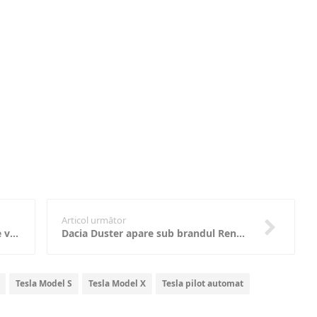
Articol următor
Rinspeed dezvăluie un concept de vehicul sportiv autonom; vine și cu o dronă la pachet
Dacia Duster apare sub brandul Renault în Vietnam cu ocazia show-ului VIMS 2015
Tesla Model S
Tesla Model X
Tesla pilot automat