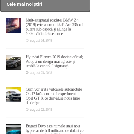
Cele mai noi știri
Mult-așteptatul roadster BMW Z4
(2019) este acum oficial! Are 335 cai
putere sub capotă și ajunge la
100km/h în 4.6 secunde
august 24, 2018
Hyundai Elantra 2019 devine oficial;
Adoptă un design mai agresiv și
umblă la capitolul siguranță
august 23, 2018
Cum vor arăta viitoarele automobile
Opel? Iată conceptul experimental
Opel GT X ce dezvăluie noua linie
de design
august 22, 2018
Bugatti Divo este numele unui nou
hypercar de 5.8 milioane de dolari ce