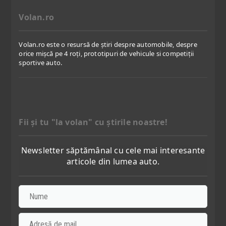
Volan.ro
Volan.ro este o resursă de știri despre automobile, despre
orice mișcă pe 4 roți, prototipuri de vehicule si competiții
sportive auto.
Fii şi tu "la volan" cu ştirile noastre!
Newsletter săptămânal cu cele mai interesante
articole din lumea auto.