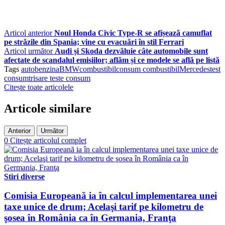
Articol anterior
Noul Honda Civic Type-R se afișează camuflat
pe străzile din Spania; vine cu evacuări în stil Ferrari
Articol următor
Audi și Skoda dezvăluie câte automobile sunt
afectate de scandalul emisiilor; aflăm și ce modele se află pe listă
Tags
auto
benzina
BMW
combustibil
consum combustibil
Mercedes
test
consum
trisare teste consum
Citește toate articolele
Articole similare
Anterior
Următor
0
Citește articolul complet
Stiri diverse
Comisia Europeană ia în calcul implementarea unei
taxe unice de drum; Acelaşi tarif pe kilometru de
şosea în România ca în Germania, Franţa