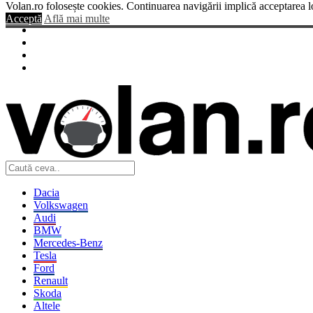
Volan.ro folosește cookies. Continuarea navigării implică acceptarea l
Acceptă
Află mai multe
Dacia
Volkswagen
Audi
BMW
Mercedes-Benz
Tesla
Ford
Renault
Skoda
Altele