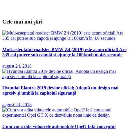
Cele mai noi știri
Mult-așteptatul roadster BMW Z4 (2019) este acum oficial! Are
335 cai putere sub capotă și ajunge la 100km/h în 4.6 secunde
august 24, 2018
Hyundai Elantra 2019 devine oficial; Adoptă un design mai
agresiv și umblă la capitolul siguranță
august 23, 2018
Cum vor arăta viitoarele automobile Opel? Iată conceptul