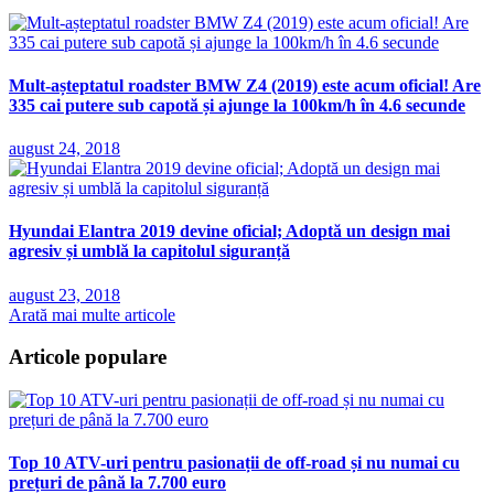
Mult-așteptatul roadster BMW Z4 (2019) este acum oficial! Are
335 cai putere sub capotă și ajunge la 100km/h în 4.6 secunde
august 24, 2018
Hyundai Elantra 2019 devine oficial; Adoptă un design mai
agresiv și umblă la capitolul siguranță
august 23, 2018
Arată mai multe articole
Articole populare
Top 10 ATV-uri pentru pasionații de off-road și nu numai cu
prețuri de până la 7.700 euro