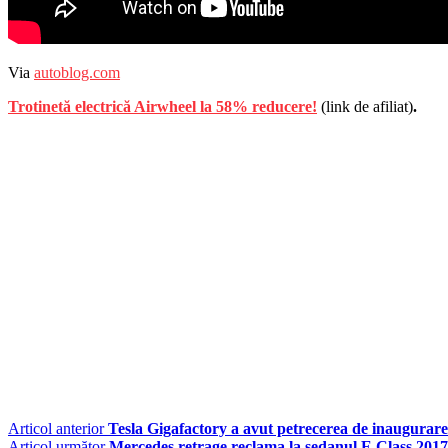
Via
autoblog.com
Trotinetă electrică Airwheel la 58% reducere!
(link de afiliat)
.
Articol anterior
Tesla Gigafactory a avut petrecerea de inaugurare 
Articol următor
Mercedes retrage reclama la sedanul E Class 2017