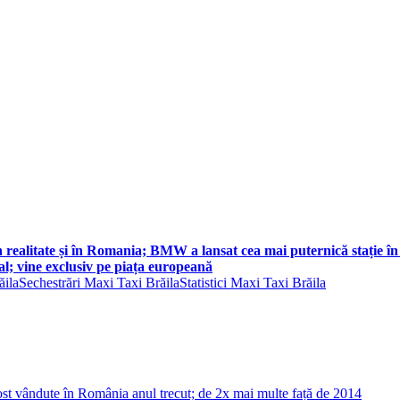
in realitate și în Romania; BMW a lansat cea mai puternică stație î
l; vine exclusiv pe piața europeană
ăila
Sechestrări Maxi Taxi Brăila
Statistici Maxi Taxi Brăila