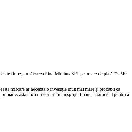
elelate firme, următoarea fiind Minibus SRL, care are de plată 73.249
ceastă mişcare ar necesita o investiţie mult mai mare şi probabil că
la primărie, asta dacă nu vor primi un sprijin financiar suficient pentru a