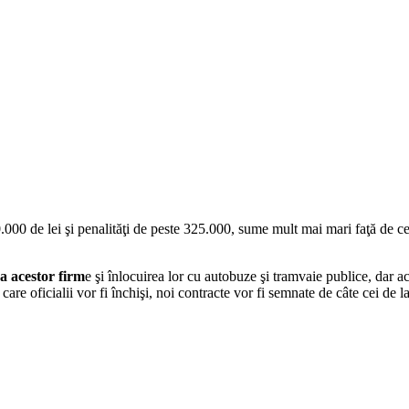
000 de lei şi penalităţi de peste 325.000, sume mult mai mari faţă de c
ea acestor firm
e şi înlocuirea lor cu autobuze şi tramvaie publice, dar a
n care oficialii vor fi închişi, noi contracte vor fi semnate de câte cei de 