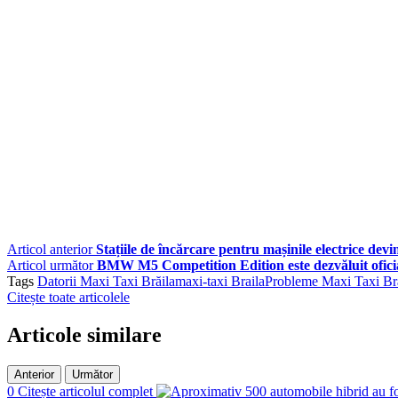
Articol anterior
Stațiile de încărcare pentru mașinile electrice dev
Articol următor
BMW M5 Competition Edition este dezvăluit oficia
Tags
Datorii Maxi Taxi Brăila
maxi-taxi Braila
Probleme Maxi Taxi Br
Citește toate articolele
Articole similare
Anterior
Următor
0
Citește articolul complet