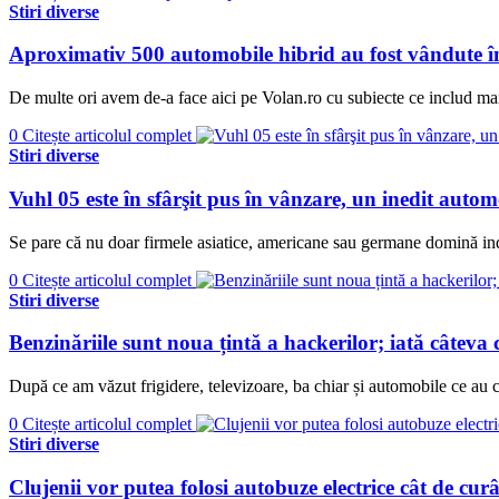
Stiri diverse
Aproximativ 500 automobile hibrid au fost vândute î
De multe ori avem de-a face aici pe Volan.ro cu subiecte ce includ mai
0
Citește articolul complet
Stiri diverse
Vuhl 05 este în sfârşit pus în vânzare, un inedit auto
Se pare că nu doar firmele asiatice, americane sau germane domină ind
0
Citește articolul complet
Stiri diverse
Benzinăriile sunt noua țintă a hackerilor; iată câteva
După ce am văzut frigidere, televizoare, ba chiar și automobile ce au c
0
Citește articolul complet
Stiri diverse
Clujenii vor putea folosi autobuze electrice cât de cur