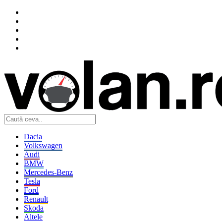
Dacia
Volkswagen
Audi
BMW
Mercedes-Benz
Tesla
Ford
Renault
Skoda
Altele