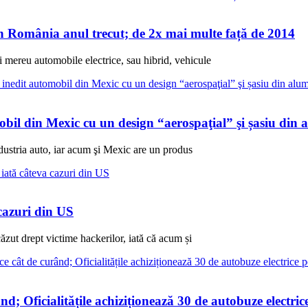
n România anul trecut; de 2x mai multe față de 2014
 mereu automobile electrice, sau hibrid, vehicule
mobil din Mexic cu un design “aerospaţial” şi șasiu din 
ustria auto, iar acum şi Mexic are un produs
 cazuri din US
ăzut drept victime hackerilor, iată că acum și
ând; Oficialitățile achiziționează 30 de autobuze electr