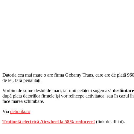
Datoria cea mai mare o are firma Gebamy Trans, care are de plată 960.
de lei, fără penalităţi.
Vorbim de sume destul de mari, iar unii cetăţeni sugerează
desfiintar
după plata datoriilor firmele îşi vor reîncepe activitatea, sau în cazul î
face marea schimbare.
Via
debraila.ro
Trotinetă electrică Airwheel la 58% reducere!
(link de afiliat)
.