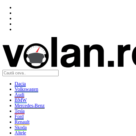
Dacia
Volkswagen
Audi
BMW
Mercedes-Benz
Tesla
Ford
Renault
Skoda
Altele