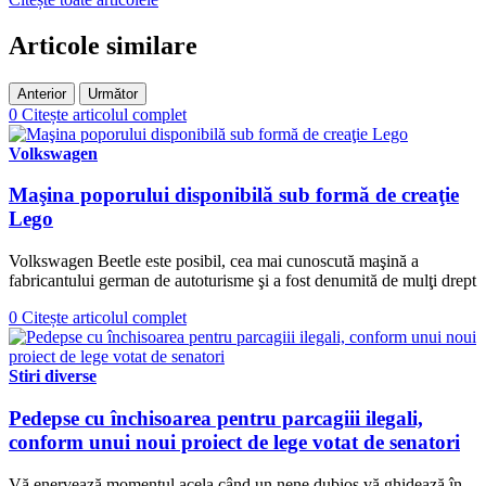
Articole similare
Anterior
Următor
0
Citește articolul complet
Volkswagen
Maşina poporului disponibilă sub formă de creaţie
Lego
Volkswagen Beetle este posibil, cea mai cunoscută maşină a
fabricantului german de autoturisme şi a fost denumită de mulţi drept
0
Citește articolul complet
Stiri diverse
Pedepse cu închisoarea pentru parcagiii ilegali,
conform unui noui proiect de lege votat de senatori
Vă enervează momentul acela când un nene dubios vă ghidează în