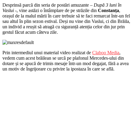
Desprinsă parcă din seria de postări amuzante –
După 3 luni în
Vaslui
-, vine astăzi o întâmplare de pe străzile din
Constanța
,
orașul de la malul mării în care trebuie să te faci remarcat într-un fel
sau altul în plin sezon estival. Deși nu vine din Vaslui, ci din Brăila,
un individ a reușit să atragă cu siguranță atenția celor din jur prin
gestul făcut acum câteva zile.
Prin intermediul unui material video realizat de
Claboo Media
,
vedem cum acest brăilean se urcă pe plafonul Mercedes-ului din
dotare și se apucă de trimis mesaje într-un mod degajat, fără a avea
un motiv de îngrijorare cu privire la ipostaza în care se află.