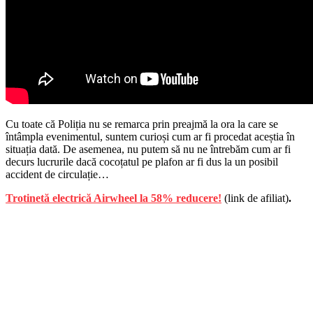
Cu toate că Poliția nu se remarca prin preajmă la ora la care se
întâmpla evenimentul, suntem curioși cum ar fi procedat aceștia în
situația dată. De asemenea, nu putem să nu ne întrebăm cum ar fi
decurs lucrurile dacă cocoțatul pe plafon ar fi dus la un posibil
accident de circulație…
Trotinetă electrică Airwheel la 58% reducere!
(link de afiliat)
.