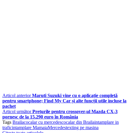
Articol anterior
Maruti Suzuki vine cu o aplicație completă
pentru smartphone; Find My Car și alte funcții utile incluse la
pachet
Articol următor
Prețurile pentru crossover-ul Mazda CX-3
pornesc de la 15.290 euro în România
Tags
Braila
cocalar cu mercedes
cocalar din Braila
intamplare in
trafic
intamplare Mamaia
Mercedes
texting pe masina
Citește toate articolele