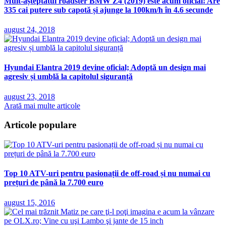
Mult-așteptatul roadster BMW Z4 (2019) este acum oficial! Are
335 cai putere sub capotă și ajunge la 100km/h în 4.6 secunde
august 24, 2018
Hyundai Elantra 2019 devine oficial; Adoptă un design mai
agresiv și umblă la capitolul siguranță
august 23, 2018
Arată mai multe articole
Articole populare
Top 10 ATV-uri pentru pasionații de off-road și nu numai cu
prețuri de până la 7.700 euro
august 15, 2016