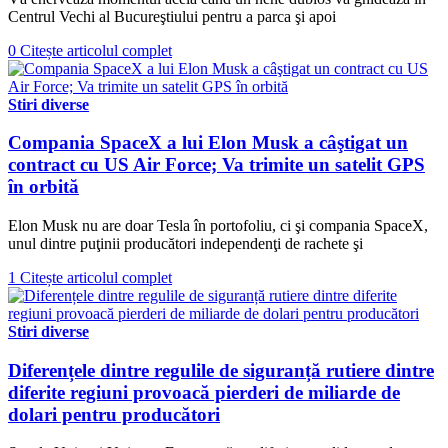
Centrul Vechi al Bucureştiului pentru a parca şi apoi
0
Citește articolul complet
Stiri diverse
Compania SpaceX a lui Elon Musk a câştigat un
contract cu US Air Force; Va trimite un satelit GPS
în orbită
Elon Musk nu are doar Tesla în portofoliu, ci şi compania SpaceX,
unul dintre puţinii producători independenţi de rachete şi
1
Citește articolul complet
Stiri diverse
Diferențele dintre regulile de siguranță rutiere dintre
diferite regiuni provoacă pierderi de miliarde de
dolari pentru producători