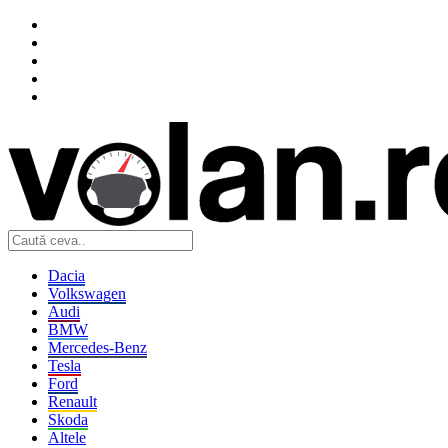
Dacia
Volkswagen
Audi
BMW
Mercedes-Benz
Tesla
Ford
Renault
Skoda
Altele