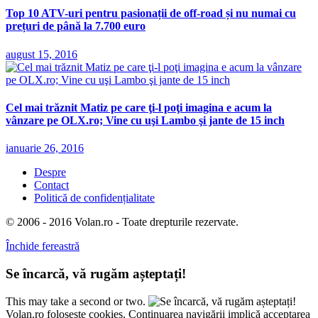
Top 10 ATV-uri pentru pasionații de off-road și nu numai cu
prețuri de până la 7.700 euro
august 15, 2016
Cel mai trăznit Matiz pe care ţi-l poţi imagina e acum la
vânzare pe OLX.ro; Vine cu uşi Lambo şi jante de 15 inch
ianuarie 26, 2016
Despre
Contact
Politică de confidențialitate
© 2006 - 2016 Volan.ro - Toate drepturile rezervate.
Închide fereastră
Se încarcă, vă rugăm așteptați!
This may take a second or two.
Volan.ro folosește cookies. Continuarea navigării implică acceptarea