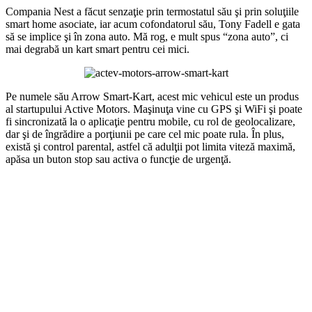
Compania Nest a făcut senzaţie prin termostatul său şi prin soluţiile
smart home asociate, iar acum cofondatorul său, Tony Fadell e gata
să se implice şi în zona auto. Mă rog, e mult spus “zona auto”, ci
mai degrabă un kart smart pentru cei mici.
Pe numele său Arrow Smart-Kart, acest mic vehicul este un produs
al startupului Active Motors. Maşinuţa vine cu GPS şi WiFi şi poate
fi sincronizată la o aplicaţie pentru mobile, cu rol de geolocalizare,
dar şi de îngrădire a porţiunii pe care cel mic poate rula. În plus,
există şi control parental, astfel că adulţii pot limita viteză maximă,
apăsa un buton stop sau activa o funcţie de urgenţă.