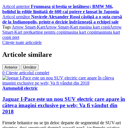
Articol anterior
Frumoasa şi bestia se întâlnesc; BMW M6,
bolidul în ediţie limitată de 600 cai putere e lansat în Japonia
Articol următor
Novicele Alexander Rossi câştigă a o suta cursă
de la Indianopolis, printr-o decizie îndrăzneaţă a echipei sale
Tags
Arrow Smart-Kart
Arrow Smart-Kart masina kart copii
Arrow
Smart-Kart pret
karting pentru copii
masina kart copii
masinuta kart
copii pret
Citește toate articolele
Articole similare
Anterior
Următor
0
Citește articolul complet
Automobil electric
Jaguar I-Pace este un nou SUV electric care apare în
câteva imagini exclusive pe web; Va fi vândut din
2018
Firmele britanice nu se ţin deloc departe de segmentul de SUV-uri
electrice, deşi americanii domină această zonă, iar firmele asiatice