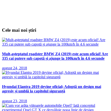
Cele mai noi știri
Mult-așteptatul roadster BMW Z4 (2019) este acum oficial! Are
335 cai putere sub capotă și ajunge la 100km/h în 4.6 secunde
august 24, 2018
Hyundai Elantra 2019 devine oficial; Adoptă un design mai
agresiv și umblă la capitolul siguranță
august 23, 2018