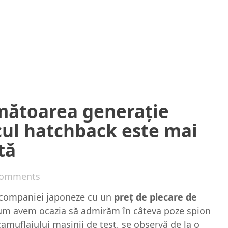
mătoarea generație
cul hatchback este mai
tă
Comments
 companiei japoneze cu un
preţ de plecare de
um avem ocazia să admirăm în câteva poze spion
amuflajului maşinii de test, se observă de la o