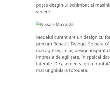
poştă desgin-ul schimbat al maşini
vedere.
Modelul curent are un design cu for
precum Renault Twingo. Se pare că
mai agresiv, liniar, design inspirat 
impresia de agilitate, în speical dat
laterale. De asemenea grila frontală 
mai unghiulară totodată.