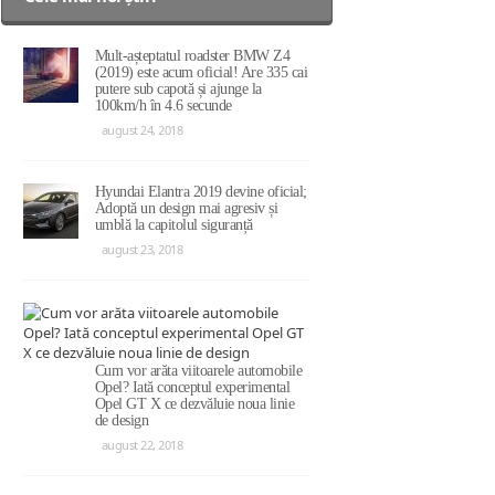
Mult-așteptatul roadster BMW Z4
(2019) este acum oficial! Are 335 cai
putere sub capotă și ajunge la
100km/h în 4.6 secunde
august 24, 2018
Hyundai Elantra 2019 devine oficial;
Adoptă un design mai agresiv și
umblă la capitolul siguranță
august 23, 2018
Cum vor arăta viitoarele automobile
Opel? Iată conceptul experimental
Opel GT X ce dezvăluie noua linie
de design
august 22, 2018