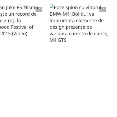
0
0
tește articolul complet
Citește articolul complet
uke RS Nismo stabileşte un record de rulat pe 2 roţi la Goodwood Festival of Speed 2015 (Video)
Goodwood Festival of Speed reprezintă reuniunea britanică a tuturor pasionaţilor de automobile, cascadorii şi tuning. Una dintre cele mai spectaculoase
Poze spion cu viitorul BMW M4; Bolidul va împrumuta elemente de design prezente pe varianta curentă de curse, M4 GTS
BMW M4 este cea mai bună opţiune pentru o maşină sport de zi cu zi, care oferă performanță suficientă, dar