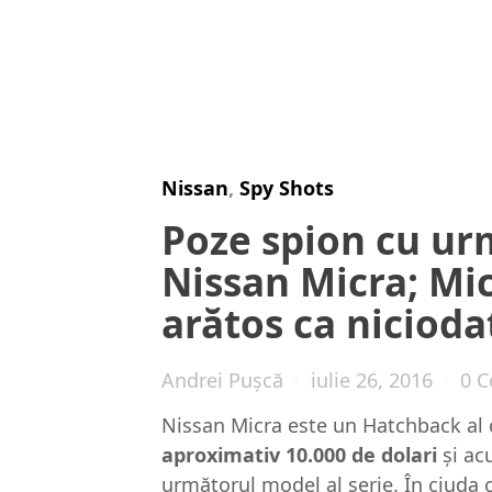
Nissan
,
Spy Shots
Poze spion cu ur
Nissan Micra; Mi
arătos ca nicioda
Andrei Pușcă
iulie 26, 2016
0 
Nissan Micra este un Hatchback al
aproximativ 10.000 de dolari
şi ac
următorul model al serie. În ciuda c