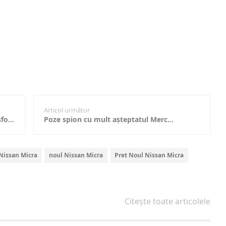
Articol următor
Vedetele pe 4 roți din filmul Transformers: The Last Knight, se afișează în fotografii spion!
Poze spion cu mult așteptatul Mercedes-Benz AMG GT; Detalii despre rivalul Porsche 911 Carrera S Cabriolet
Nissan Micra
noul Nissan Micra
Pret Noul Nissan Micra
Citește toate articolele