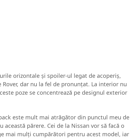
rile orizontale şi spoiler-ul legat de acoperiş,
 Rover, dar nu la fel de pronunţat. La interior nu
aceste poze se concentrează pe designul exterior
back este mult mai atrăgător din punctul meu de
u această părere. Cei de la Nissan vor să facă o
e mai mulţi cumpărători pentru acest model, iar