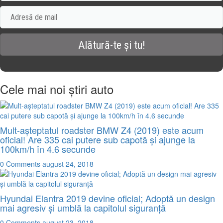
Cele mai noi știri auto
Mult-așteptatul roadster BMW Z4 (2019) este acum
oficial! Are 335 cai putere sub capotă și ajunge la
100km/h în 4.6 secunde
0 Comments
august 24, 2018
Hyundai Elantra 2019 devine oficial; Adoptă un design
mai agresiv și umblă la capitolul siguranță
0 Comments
august 23, 2018