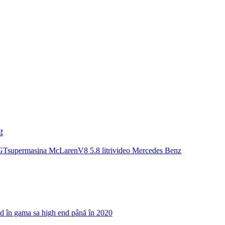
!
GT
supermasina McLaren
V8 5.8 litri
video Mercedes Benz