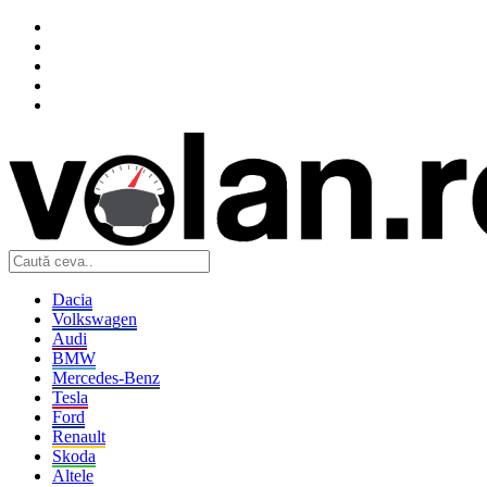
Dacia
Volkswagen
Audi
BMW
Mercedes-Benz
Tesla
Ford
Renault
Skoda
Altele