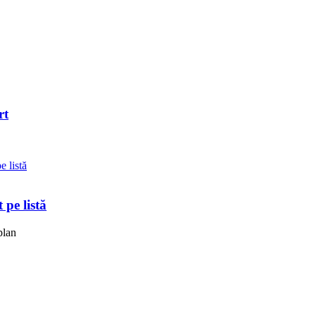
rt
pe listă
plan