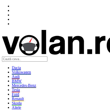
Dacia
Volkswagen
Audi
BMW
Mercedes-Benz
Tesla
Ford
Renault
Skoda
Altele