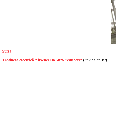
Sursa
Trotinetă electrică Airwheel la 58% reducere!
(link de afiliat)
.