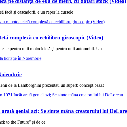
ă pe distanţa de 400 de metri, cu dotări stock (Video)
 facă şi cascadorii, e un reper la cursele
letă complexă cu echilibru giroscopic (Video)
 este pentru unii motocicletă şi pentru unii automobil. Un
 Noiembrie
lienii de la Lamborghini prezentau un superb concept bazat
 arată genial azi; Se simte mâna creatorului lui DeLor
k to the Future” şi de ce