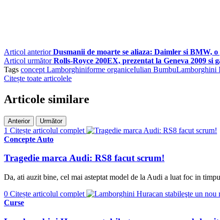
Articol anterior
Dusmanii de moarte se aliaza: Daimler si BMW, o 
Articol următor
Rolls-Royce 200EX, prezentat la Geneva 2009 si g
Tags
concept Lamborghini
forme organice
Iulian Bumbu
Lamborghini I
Citește toate articolele
Articole similare
Anterior
Următor
1
Citește articolul complet
Concepte Auto
Tragedie marca Audi: RS8 facut scrum!
Da, ati auzit bine, cel mai asteptat model de la Audi a luat foc in timp
0
Citește articolul complet
Curse