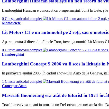
Lamborghini Huracan stabileşte un nou record de vitez
Lamborghini Huracan e cunoscut ca o supermaşină bună la toate: ştie să
0
Citește articolul complet
Motociclete
Lit Motors C1 e un automobil pe 2 roţi, sau o motocic
Aparent extrasă direct din filmele Tron, invenţia numită Lit Motors C1
0
Citește articolul complet
Lamborghini
Lamborghini Concept S 2006 va fi scos la licitație în
În primăvara anului 2005, în cadrul show-ului Auto de la Geneva, ita
1
Citește articolul complet
Concepte Auto
Maserati Boomerang era atât de futurist în 1971 încât
Toată lumea visa cu ani in urma la un DeLorean precum acela din “Bac