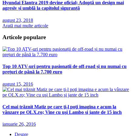
Hyundai Elantra 2019 devine oficial; Adoptă un design mai
agresiv și umblă la capitolul siguranță
august 23, 2018
Arată mai multe articole
Articole populare
Top 10 ATV-uri pentru pasionații de off-road și nu numai cu
prețuri de până la 7.700 euro
august 15, 2016
Cel mai trăznit Matiz pe care ţi-l poţi imagina e acum la
vânzare pe OLX.ro; Vine cu uşi Lambo şi jante de 15 inch
ianuarie 26, 2016
Despre