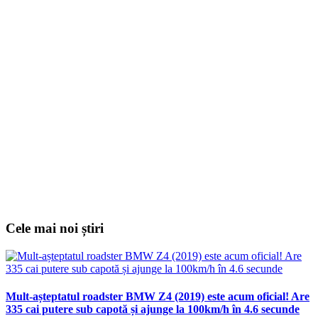
Cele mai noi știri
Mult-așteptatul roadster BMW Z4 (2019) este acum oficial! Are
335 cai putere sub capotă și ajunge la 100km/h în 4.6 secunde