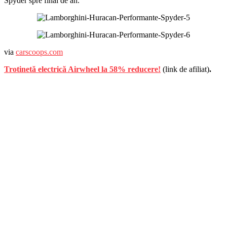
Spyder spre final de an.
via
carscoops.com
Trotinetă electrică Airwheel la 58% reducere!
(link de afiliat)
.