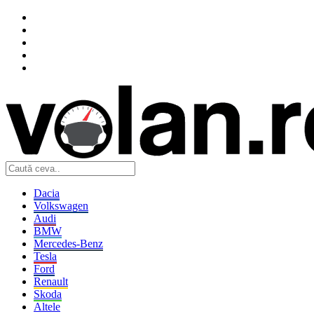
Dacia
Volkswagen
Audi
BMW
Mercedes-Benz
Tesla
Ford
Renault
Skoda
Altele