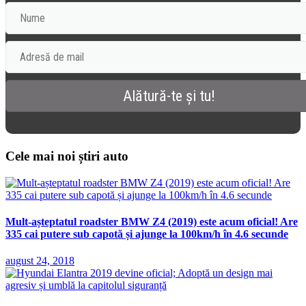
Cele mai noi știri auto
Mult-așteptatul roadster BMW Z4 (2019) este acum oficial! Are
335 cai putere sub capotă și ajunge la 100km/h în 4.6 secunde
august 24, 2018