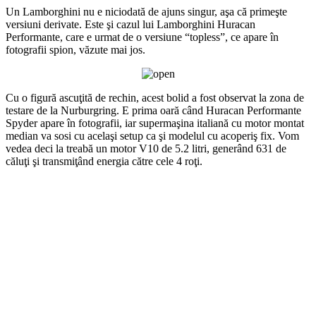
Un Lamborghini nu e niciodată de ajuns singur, aşa că primeşte
versiuni derivate. Este şi cazul lui Lamborghini Huracan
Performante, care e urmat de o versiune “topless”, ce apare în
fotografii spion, văzute mai jos.
Cu o figură ascuţită de rechin, acest bolid a fost observat la zona de
testare de la Nurburgring. E prima oară când Huracan Performante
Spyder apare în fotografii, iar supermaşina italiană cu motor montat
median va sosi cu acelaşi setup ca şi modelul cu acoperiş fix. Vom
vedea deci la treabă un motor V10 de 5.2 litri, generând 631 de
căluţi şi transmiţând energia către cele 4 roţi.