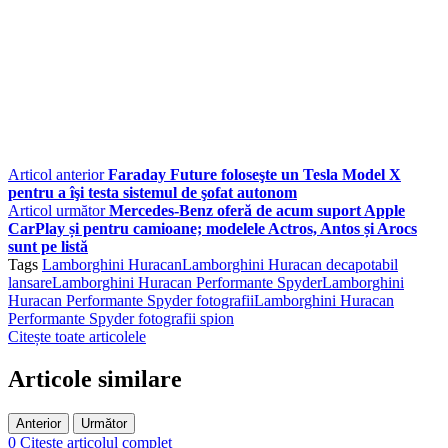
Articol anterior
Faraday Future foloseşte un Tesla Model X
pentru a îşi testa sistemul de şofat autonom
Articol următor
Mercedes-Benz oferă de acum suport Apple
CarPlay și pentru camioane; modelele Actros, Antos și Arocs
sunt pe listă
Tags
Lamborghini Huracan
Lamborghini Huracan decapotabil
lansare
Lamborghini Huracan Performante Spyder
Lamborghini
Huracan Performante Spyder fotografii
Lamborghini Huracan
Performante Spyder fotografii spion
Citește toate articolele
Articole similare
Anterior
Următor
0
Citește articolul complet