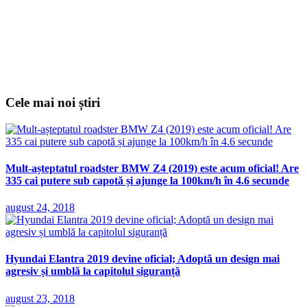
Cele mai noi știri
Mult-așteptatul roadster BMW Z4 (2019) este acum oficial! Are
335 cai putere sub capotă și ajunge la 100km/h în 4.6 secunde
august 24, 2018
Hyundai Elantra 2019 devine oficial; Adoptă un design mai
agresiv și umblă la capitolul siguranță
august 23, 2018