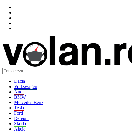
Dacia
Volkswagen
Audi
BMW
Mercedes-Benz
Tesla
Ford
Renault
Skoda
Altele