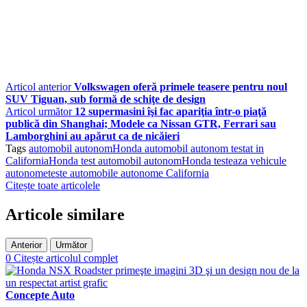
Articol anterior
Volkswagen oferă primele teasere pentru noul
SUV Tiguan, sub formă de schiţe de design
Articol următor
12 supermasini îşi fac apariţia într-o piaţă
publică din Shanghai; Modele ca Nissan GTR, Ferrari sau
Lamborghini au apărut ca de nicăieri
Tags
automobil autonom
Honda automobil autonom testat in
California
Honda test automobil autonom
Honda testeaza vehicule
autonome
teste automobile autonome California
Citește toate articolele
Articole similare
Anterior
Următor
0
Citește articolul complet
Concepte Auto