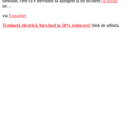
simultan, cred că e inevitabil să ajungem la un incident
ca acesta
iar…
via
Engadget
Trotinetă electrică Airwheel la 58% reducere!
(link de afiliat)
.