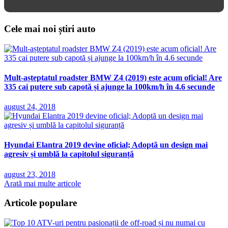
Cele mai noi știri auto
Mult-așteptatul roadster BMW Z4 (2019) este acum oficial! Are
335 cai putere sub capotă și ajunge la 100km/h în 4.6 secunde
august 24, 2018
Hyundai Elantra 2019 devine oficial; Adoptă un design mai
agresiv și umblă la capitolul siguranță
august 23, 2018
Arată mai multe articole
Articole populare