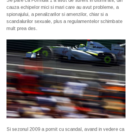
Se pare ca Formula 1 a avut de suferit in ultimii ani, din
cauza echipelor mici si mari care au avut probleme, a
spionajului, a penalizarilor si amenzilor, chiar si a
scandalurilor sexuale, plus a regulamentelor schimbate
mult prea des.
Si sezonul 2009 a pornit cu scandal, avand in vedere ca