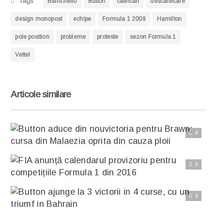
Tags
Barrichello
Button
calificari
descalificare
design monopost
echipe
Formula 1 2009
Hamilton
pole position
probleme
proteste
sezon Formula 1
Vettel
Articole similare
0
Citește articolul complet
Button aduce din nouvictoria pentru Brawn; cursa din Malaezia oprita din cauza ploii
Era de banuit ca ploaia va afecta Marele Premiu al Malaeziei, dar nimeni nu ar fi putut ghici ca precipitatiile
0
Citește articolul complet
FIA anunță calendarul provizoriu pentru competițiile Formula 1 din 2016
Deși ne mai despart câteva luni bune de sfârșitul acestui an, nu putem să nu ne gândim de pe acum
0
Citește articolul complet
Button ajunge la 3 victorii in 4 curse, cu un triumf in Bahrain
Jenson Button a adus din nou puncte pentru Brawn si a obtinut al treilea triumf in 4 curse, castigand Marele