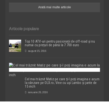
Arată mai multe articole
Articole populare
Top 10 ATV-uri pentru pasionații de off-road și nu
numai cu prețuri de până la 7.700 euro
august 15, 2016
Cel mai trăznit Matiz pe care ţi-l poţi imagina e acum
la vânzare pe OLX.ro; Vine cu uşi Lambo şi jante de
15 inch
ianuarie 26, 2016