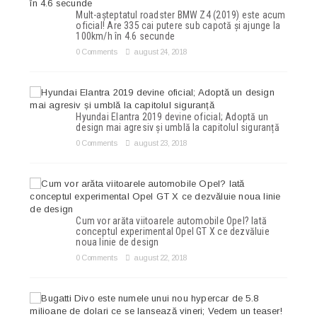
Mult-așteptatul roadster BMW Z4 (2019) este acum
oficial! Are 335 cai putere sub capotă și ajunge la
100km/h în 4.6 secunde
0 Comments
august 24, 2018
Hyundai Elantra 2019 devine oficial; Adoptă un
design mai agresiv și umblă la capitolul siguranță
0 Comments
august 23, 2018
Cum vor arăta viitoarele automobile Opel? Iată
conceptul experimental Opel GT X ce dezvăluie
noua linie de design
0 Comments
august 22, 2018