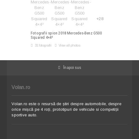
+28
Fotografii spion 2018 Mercedes-Benz G500
Squared 4×4²
31 fotografii
View all photos
Înapoi sus
Volan.ro
Volan.ro este o resursă de știri despre automobile, despre
orice mișcă pe 4 roți, prototipuri de vehicule si competiții
sportive auto.