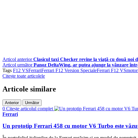
Articol anterior
Clasicul taxi Checker revine la viaţă cu două noi d
Articol următor
Panoz DeltaWing, ar putea ajunge la vânzare într-
Tags
F12 VS
Ferrari
Ferrari F12 Version Speciale
Ferrari F12 VS
motor
Citește toate articolele
Articole similare
Anterior
Următor
0
Citește articolul complet
Ferrari
Un prototip Ferrari 458 cu motor V6 Turbo este văzut
În portofoliul italienilor de la Ferrari regăsim și un model de neprețuit