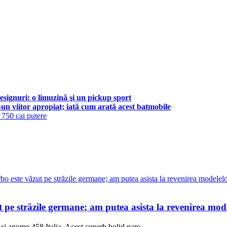
esignuri: o limuzină şi un pickup sport
un viitor apropiat; iată cum arată acest batmobile
 750 cai putere
 pe străzile germane; am putea asista la revenirea mod
, și anume 458 Italia. Acest superb bolid pare