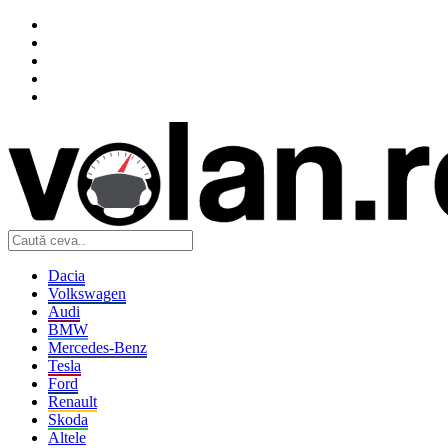
Dacia
Volkswagen
Audi
BMW
Mercedes-Benz
Tesla
Ford
Renault
Skoda
Altele