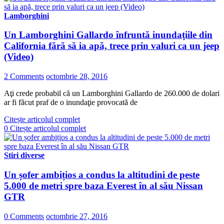
Lamborghini
Un Lamborghini Gallardo înfruntă inundaţiile din
California fără să ia apă, trece prin valuri ca un jeep
(Video)
2 Comments
octombrie 28, 2016
Aţi crede probabil că un Lamborghini Gallardo de 260.000 de dolari
ar fi făcut praf de o inundaţie provocată de
Citește articolul complet
0
Citește articolul complet
Stiri diverse
Un șofer ambițios a condus la altitudini de peste
5.000 de metri spre baza Everest în al său Nissan
GTR
0 Comments
octombrie 27, 2016