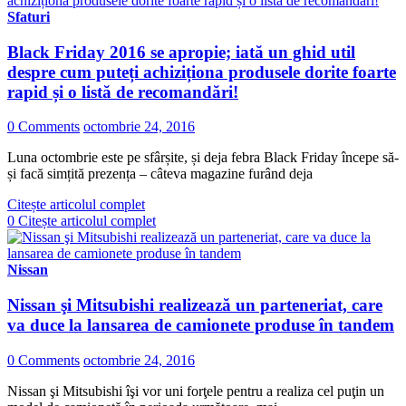
Sfaturi
Black Friday 2016 se apropie; iată un ghid util
despre cum puteți achiziționa produsele dorite foarte
rapid și o listă de recomandări!
0 Comments
octombrie 24, 2016
Luna octombrie este pe sfârșite, și deja febra Black Friday începe să-
și facă simțită prezența – câteva magazine furând deja
Citește articolul complet
0
Citește articolul complet
Nissan
Nissan şi Mitsubishi realizează un parteneriat, care
va duce la lansarea de camionete produse în tandem
0 Comments
octombrie 24, 2016
Nissan şi Mitsubishi îşi vor uni forţele pentru a realiza cel puţin un