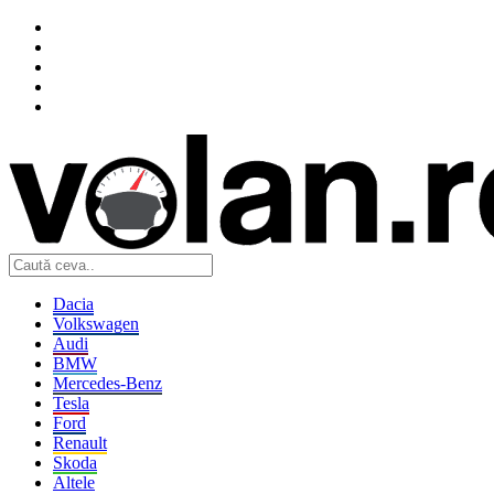
Dacia
Volkswagen
Audi
BMW
Mercedes-Benz
Tesla
Ford
Renault
Skoda
Altele