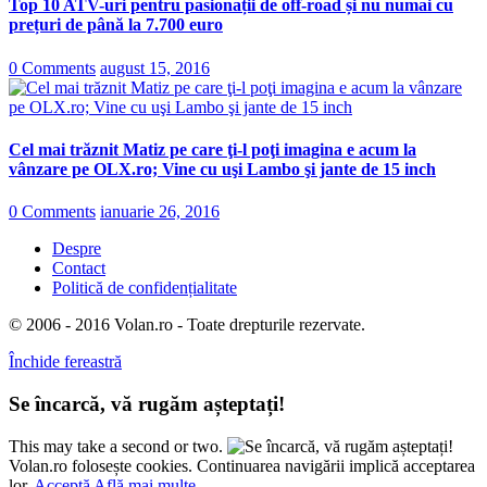
Top 10 ATV-uri pentru pasionații de off-road și nu numai cu
prețuri de până la 7.700 euro
0 Comments
august 15, 2016
Cel mai trăznit Matiz pe care ţi-l poţi imagina e acum la
vânzare pe OLX.ro; Vine cu uşi Lambo şi jante de 15 inch
0 Comments
ianuarie 26, 2016
Despre
Contact
Politică de confidențialitate
© 2006 - 2016 Volan.ro - Toate drepturile rezervate.
Închide fereastră
Se încarcă, vă rugăm așteptați!
This may take a second or two.
Volan.ro folosește cookies. Continuarea navigării implică acceptarea
lor.
Acceptă
Află mai multe