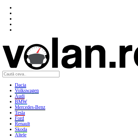
Dacia
Volkswagen
Audi
BMW
Mercedes-Benz
Tesla
Ford
Renault
Skoda
Altele