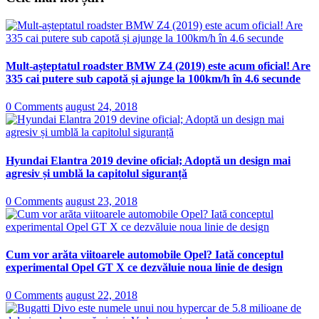
Mult-așteptatul roadster BMW Z4 (2019) este acum oficial! Are
335 cai putere sub capotă și ajunge la 100km/h în 4.6 secunde
0 Comments
august 24, 2018
Hyundai Elantra 2019 devine oficial; Adoptă un design mai
agresiv și umblă la capitolul siguranță
0 Comments
august 23, 2018
Cum vor arăta viitoarele automobile Opel? Iată conceptul
experimental Opel GT X ce dezvăluie noua linie de design
0 Comments
august 22, 2018