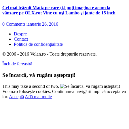
Cel mai trăznit Matiz pe care ţi-l poţi imagina e acum la
vânzare pe OLX.ro; Vine cu uşi Lambo şi jante de 15 inch
0 Comments
ianuarie 26, 2016
Despre
Contact
Politică de confidențialitate
© 2006 - 2016 Volan.ro - Toate drepturile rezervate.
Închide fereastră
Se încarcă, vă rugăm așteptați!
This may take a second or two.
Volan.ro folosește cookies. Continuarea navigării implică acceptarea
lor.
Acceptă
Află mai multe