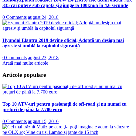
335 cai putere sub capotă și ajunge la 100km/h în 4.6 secunde
0 Comments
august 24, 2018
Hyundai Elantra 2019 devine oficial; Adoptă un design mai
agresiv și umblă la capitolul siguranță
0 Comments
august 23, 2018
Arată mai multe articole
Articole populare
Top 10 ATV-uri pentru pasionații de off-road și nu numai cu
prețuri de până la 7.700 euro
0 Comments
august 15, 2016