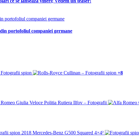
lari ce se lansează vineri; Vedem un teaser!
 din portofoliul companiei germane
+8