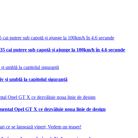
35 cai putere sub capotă și ajunge la 100km/h în 4.6 secunde
v și umblă la capitolul siguranță
mental Opel GT X ce dezvăluie noua linie de design