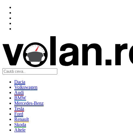
Dacia
Volkswagen
Audi
BMW
Mercedes-Benz
Tesla
Ford
Renault
Skoda
Altele