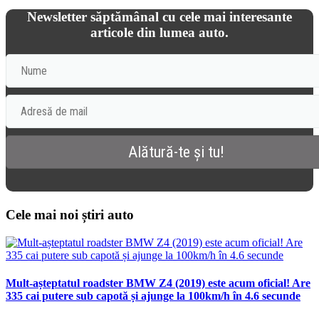
Newsletter săptămânal cu cele mai interesante
articole din lumea auto.
Cele mai noi știri auto
Mult-așteptatul roadster BMW Z4 (2019) este acum oficial! Are
335 cai putere sub capotă și ajunge la 100km/h în 4.6 secunde