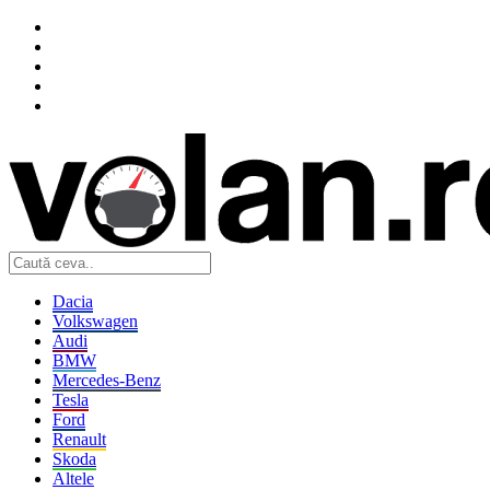
Dacia
Volkswagen
Audi
BMW
Mercedes-Benz
Tesla
Ford
Renault
Skoda
Altele