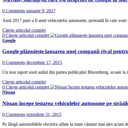
0 Comments
ianuarie 9, 2017
Anul 2017 pare a fi anul vehiculelor autonome, perioadă în care vom 
Citește articolul complet
0
Citește articolul complet
Google
Google plănuiește lansarea unei companii rival pentr
0 Comments
decembrie 17, 2015
Un nou raport sosit astăzi din partea publicației Bloomberg, scoate la iv
Citește articolul complet
0
Citește articolul complet
Nissan
Nissan începe testarea vehiculelor autonome pe străzi
0 Comments
octombrie 31, 2015
Pe lângă automobilele electrice aflate la mare căutare mai ales acum d