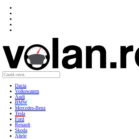
Dacia
Volkswagen
Audi
BMW
Mercedes-Benz
Tesla
Ford
Renault
Skoda
Altele