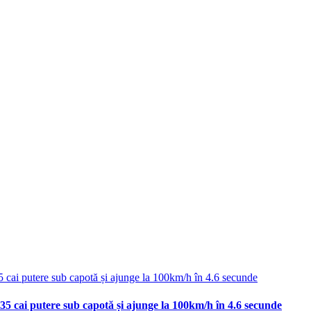
35 cai putere sub capotă și ajunge la 100km/h în 4.6 secunde