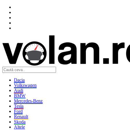
Dacia
Volkswagen
Audi
BMW
Mercedes-Benz
Tesla
Ford
Renault
Skoda
Altele