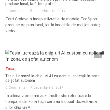
produse local; Iată fotografii!
0 Comments
decembrie 12, 2017
Ford Craiova a început livrările de modele EcoSport
produse pe plan local, iar în imaginile de mai jos puteţi
vedea
0
Citește articolul complet
Tesla
Tesla lucrează la chip-uri AI custom cu aplicații în zona
de șofat autonom
0 Comments
decembrie 8, 2017
În ultima vreme am auzit multe știri referitoare la
companii din zona tech care au început dezvoltarea
unor chip-uri AI