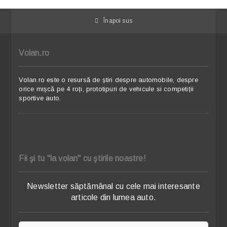
Înapoi sus
Volan.ro
Volan.ro este o resursă de știri despre automobile, despre
orice mișcă pe 4 roți, prototipuri de vehicule si competiții
sportive auto.
Fii şi tu "la volan" cu ştirile noastre!
Newsletter săptămânal cu cele mai interesante
articole din lumea auto.