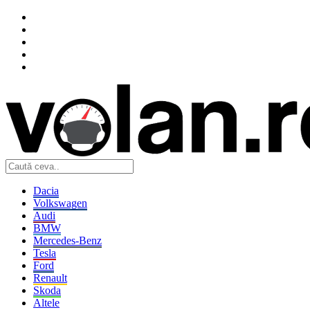
Dacia
Volkswagen
Audi
BMW
Mercedes-Benz
Tesla
Ford
Renault
Skoda
Altele