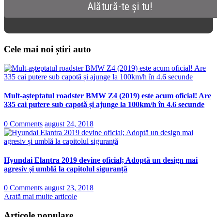
Cele mai noi știri auto
Mult-așteptatul roadster BMW Z4 (2019) este acum oficial! Are
335 cai putere sub capotă și ajunge la 100km/h în 4.6 secunde
0 Comments
august 24, 2018
Hyundai Elantra 2019 devine oficial; Adoptă un design mai
agresiv și umblă la capitolul siguranță
0 Comments
august 23, 2018
Arată mai multe articole
Articole populare