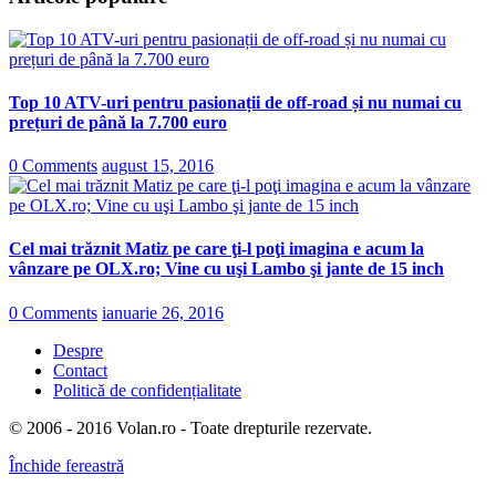
Top 10 ATV-uri pentru pasionații de off-road și nu numai cu
prețuri de până la 7.700 euro
0 Comments
august 15, 2016
Cel mai trăznit Matiz pe care ţi-l poţi imagina e acum la
vânzare pe OLX.ro; Vine cu uşi Lambo şi jante de 15 inch
0 Comments
ianuarie 26, 2016
Despre
Contact
Politică de confidențialitate
© 2006 - 2016 Volan.ro - Toate drepturile rezervate.
Închide fereastră