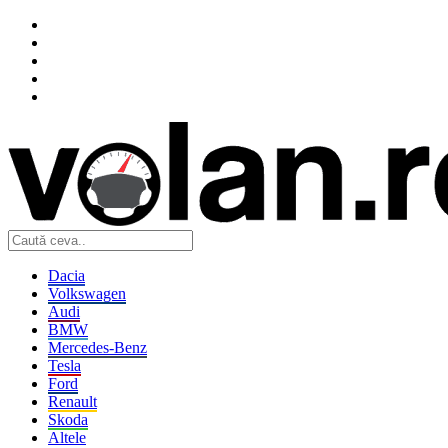
Dacia
Volkswagen
Audi
BMW
Mercedes-Benz
Tesla
Ford
Renault
Skoda
Altele