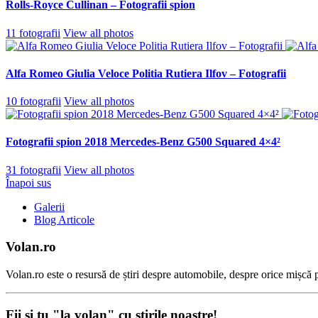
Rolls-Royce Cullinan – Fotografii spion
11 fotografii
View all photos
Alfa Romeo Giulia Veloce Politia Rutiera Ilfov – Fotografii
10 fotografii
View all photos
Fotografii spion 2018 Mercedes-Benz G500 Squared 4×4²
31 fotografii
View all photos
Înapoi sus
Galerii
Blog Articole
Volan.ro
Volan.ro este o resursă de știri despre automobile, despre orice mișcă pe
Fii şi tu "la volan" cu ştirile noastre!