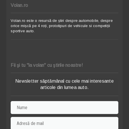
Volan.ro
Volan.ro este o resursă de știri despre automobile, despre
orice mișcă pe 4 roți, prototipuri de vehicule si competiții
sportive auto.
Fii şi tu "la volan" cu ştirile noastre!
Newsletter săptămânal cu cele mai interesante
articole din lumea auto.