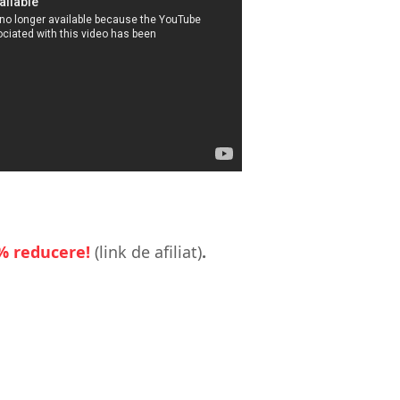
8% reducere!
(link de afiliat)
.