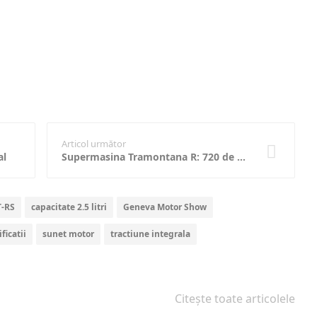
Articol următor
al
Supermasina Tramontana R: 720 de cai putere, V12 twin turbo
T-RS
capacitate 2.5 litri
Geneva Motor Show
ficatii
sunet motor
tractiune integrala
Citește toate articolele