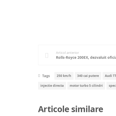
Articol anterior
Rolls-Royce 200EX, dezvaluit ofici
Tags
250 km/h
340 cai putere
Audi T
injectie directa
motor turbo 5 cilindri
speci
Articole similare