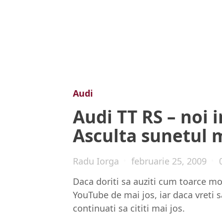
Audi
Audi TT RS – noi i
Asculta sunetul m
Radu Iorga
februarie 25, 2009
Daca doriti sa auziti cum toarce moto
YouTube de mai jos, iar daca vreti s
continuati sa cititi mai jos.