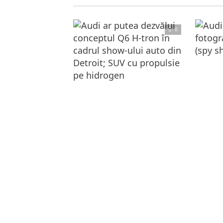
0
Ci
Citește articolul complet
Audi S6, ediţi
A
Audi ar putea dezvălui conceptul Q6 H-tron în cadrul show-ului auto din Detroit; SUV cu propulsie pe hidrogen
Majoritatea producătorilor din lumea auto încearcă la ora actuală să vină cu fel și fel de soluții pentru a reduce