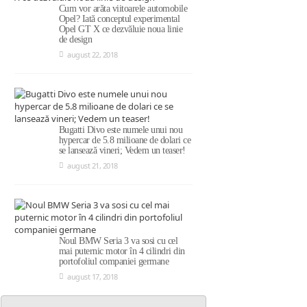
Cum vor arăta viitoarele automobile
Opel? Iată conceptul experimental
Opel GT X ce dezvăluie noua linie
de design
august 22, 2018
Bugatti Divo este numele unui nou
hypercar de 5.8 milioane de dolari ce
se lansează vineri; Vedem un teaser!
august 21, 2018
Noul BMW Seria 3 va sosi cu cel
mai puternic motor în 4 cilindri din
portofoliul companiei germane
august 17, 2018